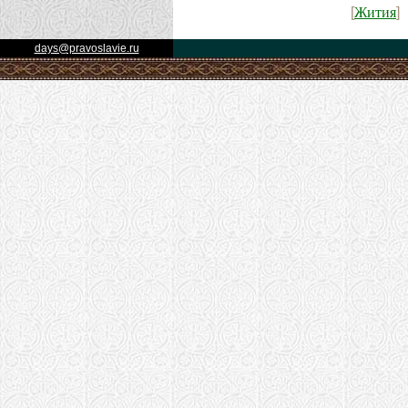
Жития
[
]
days@pravoslavie.ru