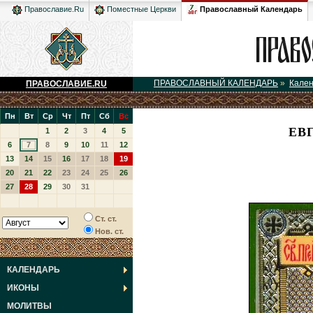
Православный Календарь
Православие.Ru
Поместные Церкви
ПРАВОСЛАВНЫЙ КАЛЕНДАРЬ
»
Кале
ПРАВОСЛАВИЕ.RU
Пн
Вт
Ср
Чт
Пт
Сб
Вс
ЕВ
1
2
3
4
5
6
7
8
9
10
11
12
13
14
15
16
17
18
19
20
21
22
23
24
25
26
27
28
29
30
31
Ст. ст.
Нов. ст.
КАЛЕНДАРЬ
ИКОНЫ
МОЛИТВЫ