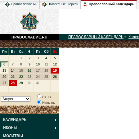
Православный Календарь
Православие.Ru
Поместные Церкви
ПРАВОСЛАВНЫЙ КАЛЕНДАРЬ
»
Кале
ПРАВОСЛАВИЕ.RU
Пн
Вт
Ср
Чт
Пт
Сб
Вс
1
2
3
4
5
6
7
8
9
10
11
12
13
14
15
16
17
18
19
20
21
22
23
24
25
26
27
28
29
30
31
Ст. ст.
Нов. ст.
КАЛЕНДАРЬ
ИКОНЫ
МОЛИТВЫ