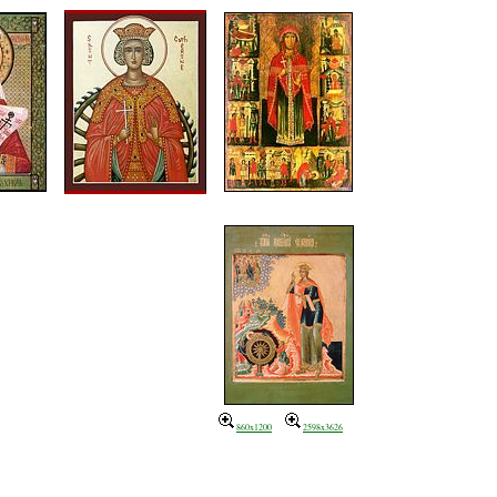
860x1200
2598x3626