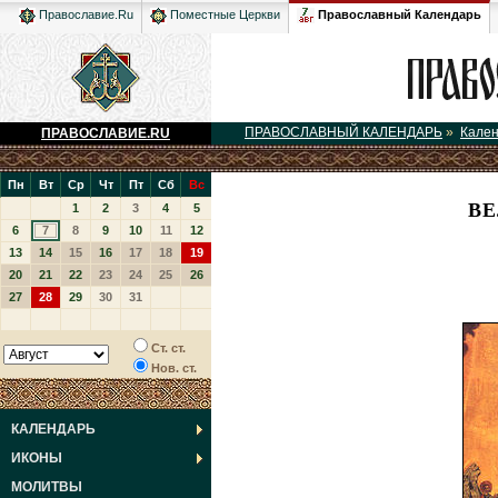
Православный Календарь
Православие.Ru
Поместные Церкви
ПРАВОСЛАВНЫЙ КАЛЕНДАРЬ
»
Кале
ПРАВОСЛАВИЕ.RU
Пн
Вт
Ср
Чт
Пт
Сб
Вс
ВЕ
1
2
3
4
5
6
7
8
9
10
11
12
13
14
15
16
17
18
19
20
21
22
23
24
25
26
27
28
29
30
31
Ст. ст.
Нов. ст.
КАЛЕНДАРЬ
ИКОНЫ
МОЛИТВЫ