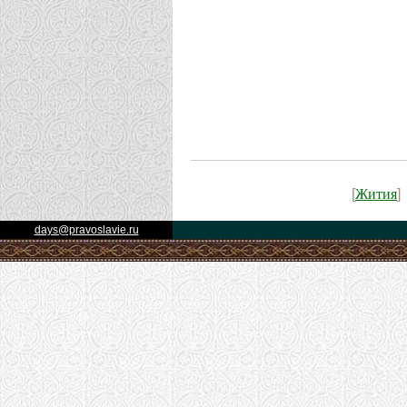
Жития
[
]
days@pravoslavie.ru