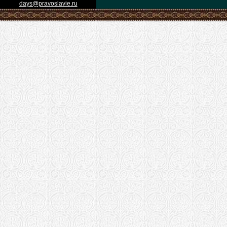
days@pravoslavie.ru