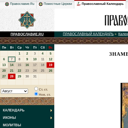
Православный Календарь
Православие.Ru
Поместные Церкви
ПРАВОСЛАВНЫЙ КАЛЕНДАРЬ
»
Кале
ПРАВОСЛАВИЕ.RU
Пн
Вт
Ср
Чт
Пт
Сб
Вс
ЗНАМ
1
2
3
4
5
6
7
8
9
10
11
12
13
14
15
16
17
18
19
20
21
22
23
24
25
26
27
28
29
30
31
Ст. ст.
Нов. ст.
КАЛЕНДАРЬ
ИКОНЫ
МОЛИТВЫ