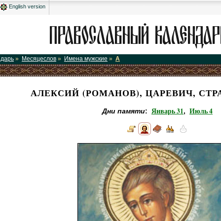
English version
ндарь
»
Месяцеслов
»
Имена мужские
»
А
АЛЕКСИЙ (РОМАНОВ), ЦАРЕВИЧ, СТ
Январь 31
Июль 4
Дни памяти
:
,