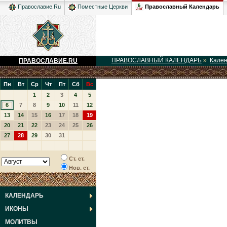
Православный Календарь
Православие.Ru
Поместные Церкви
ПРАВОСЛАВНЫЙ КАЛЕНДАРЬ
»
Кале
ПРАВОСЛАВИЕ.RU
Пн
Вт
Ср
Чт
Пт
Сб
Вс
1
2
3
4
5
6
7
8
9
10
11
12
13
14
15
16
17
18
19
20
21
22
23
24
25
26
27
28
29
30
31
Ст. ст.
Нов. ст.
КАЛЕНДАРЬ
ИКОНЫ
МОЛИТВЫ