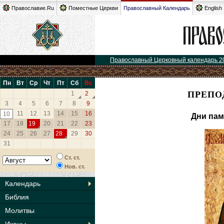
Православие.Ru
Поместные Церкви
Православный Календарь
English
Православный Церковный календарь 2
Пн
Вт
Ср
Чт
Пт
Сб
Вс
ПРЕПО
1
2
3
4
5
6
7
8
9
11
12
13
14
15
16
10
Дни пам
17
18
19
20
21
22
23
24
25
26
27
28
29
30
31
Ст. ст.
Нов. ст.
Календарь
Библия
Молитвы