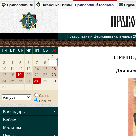
Православие.Ru
Поместные Церкви
Православный Календарь
English
Православный Церковный календарь 2
Пн
Вт
Ср
Чт
Пт
Сб
Вс
ПРЕПО
1
2
3
4
5
6
7
8
9
10
11
12
13
14
15
16
Дни пам
17
18
19
20
21
22
23
24
25
26
27
28
29
30
31
Ст. ст.
Нов. ст.
Календарь
Библия
Молитвы