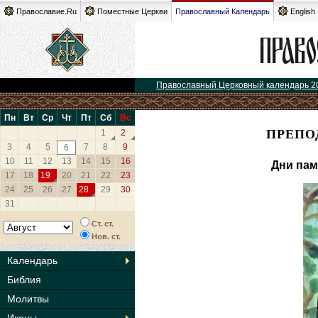
Православие.Ru
Поместные Церкви
Православный Календарь
English
Православный Церковный календарь 2
Пн
Вт
Ср
Чт
Пт
Сб
Вс
ПРЕПО
1
2
3
4
5
7
8
9
6
10
11
12
13
14
15
16
Дни пам
17
18
19
20
21
22
23
24
25
26
27
28
29
30
31
Ст. ст.
Нов. ст.
Календарь
Библия
Молитвы