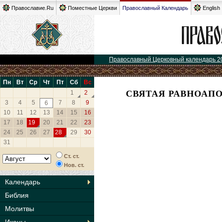
Православие.Ru
Поместные Церкви
Православный Календарь
English
Православный Церковный календарь 2
Пн
Вт
Ср
Чт
Пт
Сб
Вс
СВЯТАЯ РАВНОАП
1
2
3
4
5
7
8
9
6
10
11
12
13
14
15
16
17
18
19
20
21
22
23
24
25
26
27
28
29
30
31
Ст. ст.
Нов. ст.
Календарь
Библия
Молитвы