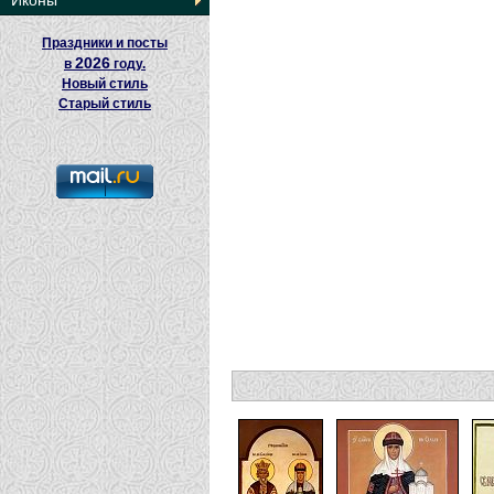
Иконы
Праздники и посты
2026
в
году.
Новый стиль
Старый стиль