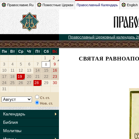
Православие.Ru
Поместные Церкви
Православный Календарь
English
Православный Церковный календарь 2
Пн
Вт
Ср
Чт
Пт
Сб
Вс
СВЯТАЯ РАВНОАП
1
2
3
4
5
6
7
9
8
10
11
12
13
14
15
16
17
18
19
20
21
22
23
24
25
26
27
28
29
30
31
Ст. ст.
Нов. ст.
Календарь
Библия
Молитвы