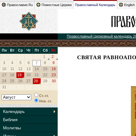
Православие.Ru
Поместные Церкви
Православный Календарь
English
Православный Церковный календарь 2
Пн
Вт
Ср
Чт
Пт
Сб
Вс
СВЯТАЯ РАВНОАП
1
2
3
4
5
6
8
9
7
10
11
12
13
14
15
16
17
18
19
20
21
22
23
24
25
26
27
28
29
30
31
Ст. ст.
Нов. ст.
Календарь
Библия
Молитвы