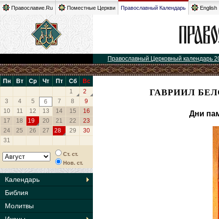
Православие.Ru
Поместные Церкви
Православный Календарь
English
Православный Церковный календарь 2
Пн
Вт
Ср
Чт
Пт
Сб
Вс
ГАВРИИЛ БЕЛ
1
2
3
4
5
7
8
9
6
10
11
12
13
14
15
16
Дни па
17
18
19
20
21
22
23
24
25
26
27
28
29
30
31
Ст. ст.
Нов. ст.
Календарь
Библия
Молитвы