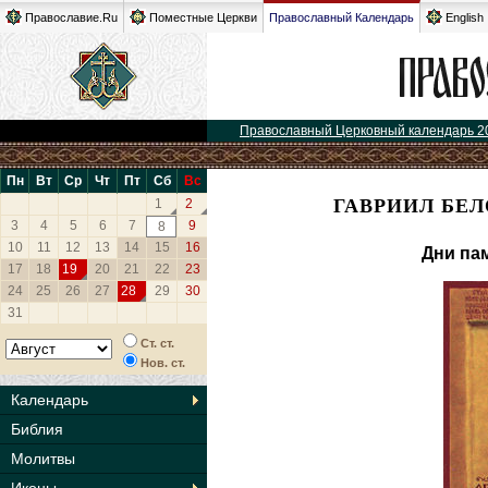
Православие.Ru
Поместные Церкви
Православный Календарь
English
Православный Церковный календарь 2
Пн
Вт
Ср
Чт
Пт
Сб
Вс
ГАВРИИЛ БЕЛ
1
2
3
4
5
6
7
9
8
10
11
12
13
14
15
16
Дни па
17
18
19
20
21
22
23
24
25
26
27
28
29
30
31
Ст. ст.
Нов. ст.
Календарь
Библия
Молитвы