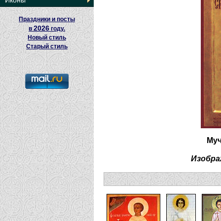
Иконы
Праздники и посты
2026
в
году.
Новый стиль
Старый стиль
Муч
Изобра