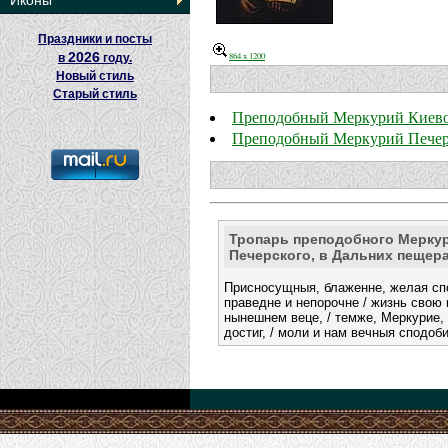
Иконы
Праздники и посты
2026
864 x 1200
в
году.
Новый стиль
Старый стиль
Преподобный Меркурий Киево
Преподобный Меркурий Пече
Тропарь преподобного Меркур
Печерского, в Дальних пещер
Присносущныя, блаженне, желая спо
праведне и непорочне / жизнь свою
нынешнем веце, / темже, Меркурие,
достиг, / моли и нам вечныя сподоб