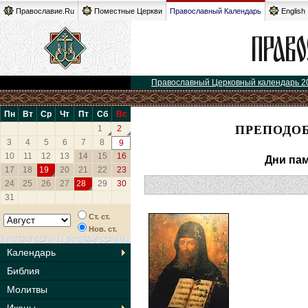
Православие.Ru
Поместные Церкви
Православный Календарь
English
Православный Церковный календарь 2
Пн
Вт
Ср
Чт
Пт
Сб
Вс
ПРЕПОДО
1
2
3
4
5
6
7
8
9
10
11
12
13
14
15
16
Дни пам
17
18
19
20
21
22
23
24
25
26
27
28
29
30
31
Ст. ст.
Нов. ст.
Календарь
Библия
Молитвы