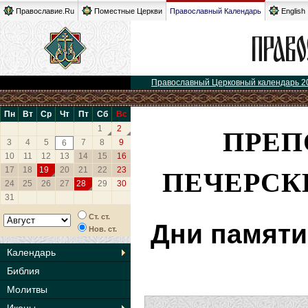
Православие.Ru
Поместные Церкви
Православный Календарь
English
Православный Церковный календарь 2
Пн
Вт
Ср
Чт
Пт
Сб
Вс
ПРЕП
1
2
3
4
5
7
8
9
6
10
11
12
13
14
15
16
ПЕЧЕРСК
17
18
19
20
21
22
23
24
25
26
27
28
29
30
31
Ст. ст.
Дни памяти
Нов. ст.
Календарь
Библия
Молитвы