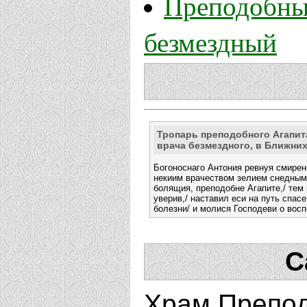
Преподобный
безмездный
Тропарь преподобного Агапит
врача безмездного, в Ближни
Богоноснаго Антония ревнуя смирен
некиим врачеством зелием снедным
болящия, преподобне Агапите,/ тем 
уверив,/ наставил еси на путь спасе
болезни/ и молися Господеви о вос
С
Храм Препод