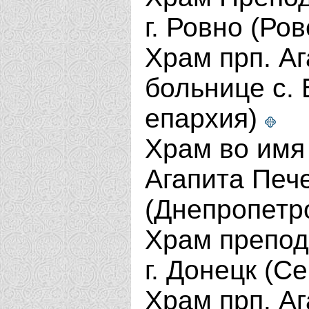
г. Ровно (Ро
Храм прп. А
больнице с.
епархия)
Храм во имя
Агапита Пече
(Днепропетр
Храм препод
г. Донецк (С
Храм прп. Аг