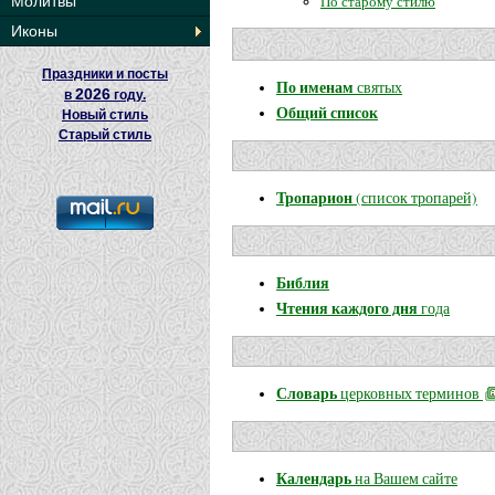
По старому стилю
Молитвы
Иконы
Праздники и посты
По именам
святых
2026
в
году.
Общий список
Новый стиль
Старый стиль
Тропарион
(список тропарей)
Библия
Чтения каждого дня
года
Словарь
церковных терминов
Календарь
на Вашем сайте