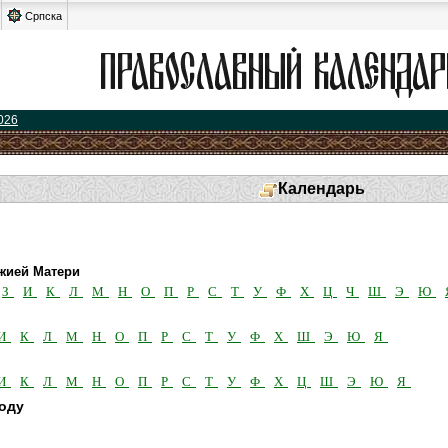
Српска
026
Календарь
жией Матери
З
И
К
Л
М
Н
О
П
Р
С
Т
У
Ф
Х
Ц
Ч
Ш
Э
Ю
И
К
Л
М
Н
О
П
Р
С
Т
У
Ф
Х
Ш
Э
Ю
Я
И
К
Л
М
Н
О
П
Р
С
Т
У
Ф
Х
Ц
Ш
Э
Ю
Я
году