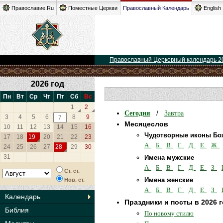
Православие.Ru
Поместные Церкви
Православный Календарь
English
Православный Церковный календарь 2
2026 год
Пн
Вт
Ср
Чт
Пт
Сб
Вс
1
2
Сегодня
Завтра
/
3
4
5
6
8
9
7
Месяцеслов
10
11
12
13
14
15
16
Чудотворные иконы Бо
17
18
19
20
21
22
23
А
Б
В
Г
Д
Е
Ж
24
25
26
27
28
29
30
31
Имена мужские
А
Б
В
Г
Д
Е
З
Ст. ст.
Имена женские
Нов. ст.
А
Б
В
Г
Д
Е
З
Календарь
Праздники и посты в 2026 
Библия
По новому стилю