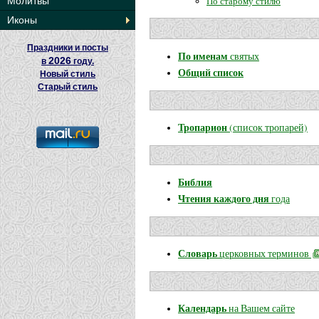
По старому стилю
Молитвы
Иконы
Праздники и посты
По именам
святых
2026
в
году.
Общий список
Новый стиль
Старый стиль
Тропарион
(список тропарей)
Библия
Чтения каждого дня
года
Словарь
церковных терминов
Календарь
на Вашем сайте