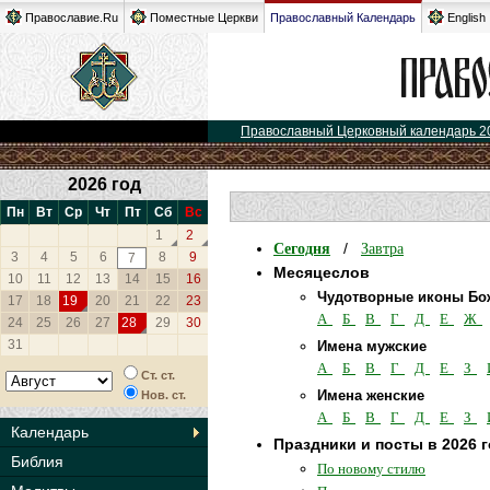
Православие.Ru
Поместные Церкви
Православный Календарь
English
Православный Церковный календарь 2
2026 год
Пн
Вт
Ср
Чт
Пт
Сб
Вс
1
2
Сегодня
Завтра
/
3
4
5
6
8
9
7
Месяцеслов
10
11
12
13
14
15
16
Чудотворные иконы Бо
17
18
19
20
21
22
23
А
Б
В
Г
Д
Е
Ж
24
25
26
27
28
29
30
31
Имена мужские
А
Б
В
Г
Д
Е
З
Ст. ст.
Имена женские
Нов. ст.
А
Б
В
Г
Д
Е
З
Календарь
Праздники и посты в 2026 
Библия
По новому стилю