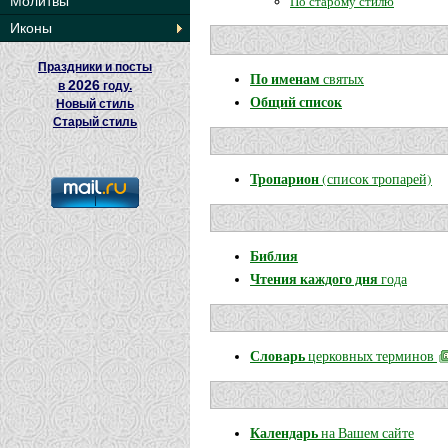
По старому стилю
Молитвы
Иконы
Праздники и посты
По именам
святых
2026
в
году.
Общий список
Новый стиль
Старый стиль
Тропарион
(список тропарей)
Библия
Чтения каждого дня
года
Словарь
церковных терминов
Календарь
на Вашем сайте