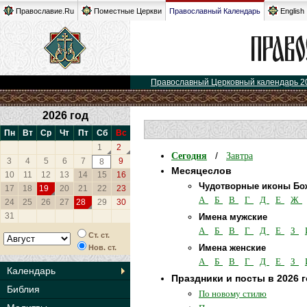
Православие.Ru
Поместные Церкви
Православный Календарь
English
Православный Церковный календарь 2
2026 год
Пн
Вт
Ср
Чт
Пт
Сб
Вс
1
2
Сегодня
Завтра
/
3
4
5
6
7
9
8
Месяцеслов
10
11
12
13
14
15
16
Чудотворные иконы Бо
17
18
19
20
21
22
23
А
Б
В
Г
Д
Е
Ж
24
25
26
27
28
29
30
31
Имена мужские
А
Б
В
Г
Д
Е
З
Ст. ст.
Имена женские
Нов. ст.
А
Б
В
Г
Д
Е
З
Календарь
Праздники и посты в 2026 
Библия
По новому стилю