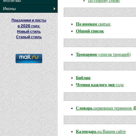
По старому стилю
Молитвы
Иконы
Праздники и посты
По именам
святых
2026
в
году.
Общий список
Новый стиль
Старый стиль
Тропарион
(список тропарей)
Библия
Чтения каждого дня
года
Словарь
церковных терминов
Календарь
на Вашем сайте