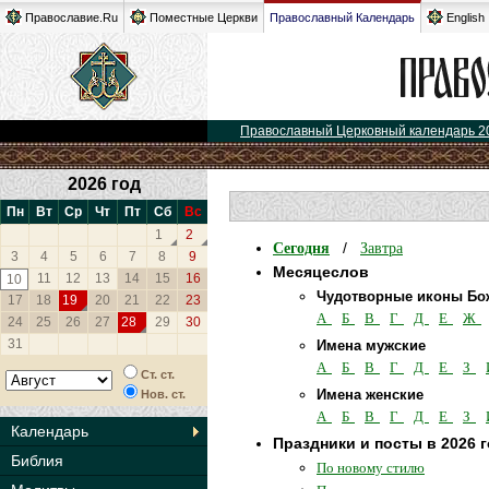
Православие.Ru
Поместные Церкви
Православный Календарь
English
Православный Церковный календарь 2
2026 год
Пн
Вт
Ср
Чт
Пт
Сб
Вс
1
2
Сегодня
Завтра
/
3
4
5
6
7
8
9
Месяцеслов
11
12
13
14
15
16
10
Чудотворные иконы Бо
17
18
19
20
21
22
23
А
Б
В
Г
Д
Е
Ж
24
25
26
27
28
29
30
31
Имена мужские
А
Б
В
Г
Д
Е
З
Ст. ст.
Имена женские
Нов. ст.
А
Б
В
Г
Д
Е
З
Календарь
Праздники и посты в 2026 
Библия
По новому стилю