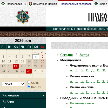
Православие.Ru
Поместные Церкви
Православный Календарь
English
Православный Церковный календарь 2
2026 год
Пн
Вт
Ср
Чт
Пт
Сб
Вс
1
2
Сегодня
Завтра
/
3
4
5
6
7
9
8
Месяцеслов
10
11
12
13
14
15
16
Чудотворные иконы Бо
17
18
19
20
21
22
23
А
Б
В
Г
Д
Е
Ж
24
25
26
27
28
29
30
31
Имена мужские
А
Б
В
Г
Д
Е
З
Ст. ст.
Имена женские
Нов. ст.
А
Б
В
Г
Д
Е
З
Календарь
Праздники и посты в 2026 
Библия
По новому стилю