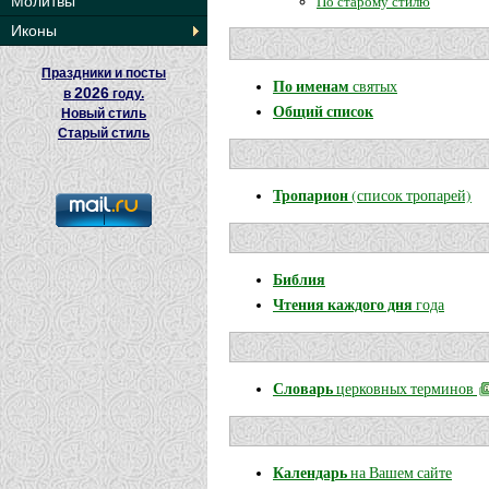
По старому стилю
Молитвы
Иконы
Праздники и посты
По именам
святых
2026
в
году.
Общий список
Новый стиль
Старый стиль
Тропарион
(список тропарей)
Библия
Чтения каждого дня
года
Словарь
церковных терминов
Календарь
на Вашем сайте