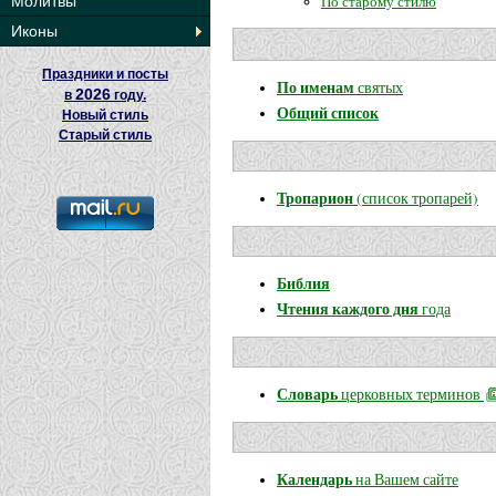
По старому стилю
Молитвы
Иконы
Праздники и посты
По именам
святых
2026
в
году.
Общий список
Новый стиль
Старый стиль
Тропарион
(список тропарей)
Библия
Чтения каждого дня
года
Словарь
церковных терминов
Календарь
на Вашем сайте