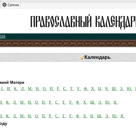
Српска
026
Календарь
жией Матери
З
И
К
Л
М
Н
О
П
Р
С
Т
У
Ф
Х
Ц
Ч
Ш
Э
Ю
И
К
Л
М
Н
О
П
Р
С
Т
У
Ф
Х
Ш
Э
Ю
Я
И
К
Л
М
Н
О
П
Р
С
Т
У
Ф
Х
Ц
Ш
Э
Ю
Я
году