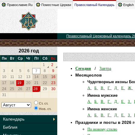
Православие.Ru
Поместные Церкви
Православный Календарь
English
Православный Церковный календарь 2
2026 год
Пн
Вт
Ср
Чт
Пт
Сб
Вс
1
2
Сегодня
Завтра
/
3
4
5
6
8
9
7
Месяцеслов
10
11
12
13
14
15
16
Чудотворные иконы Бо
17
18
19
20
21
22
23
А
Б
В
Г
Д
Е
Ж
24
25
26
27
28
29
30
31
Имена мужские
А
Б
В
Г
Д
Е
З
Ст. ст.
Имена женские
Нов. ст.
А
Б
В
Г
Д
Е
З
Календарь
Праздники и посты в 2026 
Библия
По новому стилю