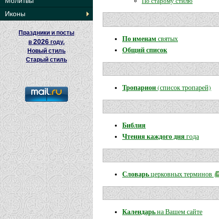
По старому стилю
Молитвы
Иконы
Праздники и посты
По именам
святых
2026
в
году.
Общий список
Новый стиль
Старый стиль
Тропарион
(список тропарей)
Библия
Чтения каждого дня
года
Словарь
церковных терминов
Календарь
на Вашем сайте