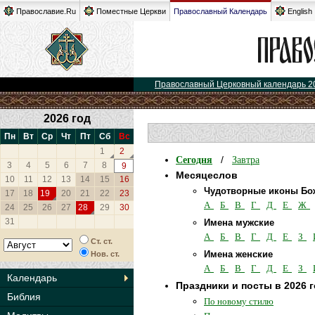
Православие.Ru
Поместные Церкви
Православный Календарь
English
Православный Церковный календарь 2
2026 год
Пн
Вт
Ср
Чт
Пт
Сб
Вс
1
2
Сегодня
Завтра
/
3
4
5
6
7
8
9
Месяцеслов
10
11
12
13
14
15
16
Чудотворные иконы Бо
17
18
19
20
21
22
23
А
Б
В
Г
Д
Е
Ж
24
25
26
27
28
29
30
31
Имена мужские
А
Б
В
Г
Д
Е
З
Ст. ст.
Имена женские
Нов. ст.
А
Б
В
Г
Д
Е
З
Календарь
Праздники и посты в 2026 
Библия
По новому стилю