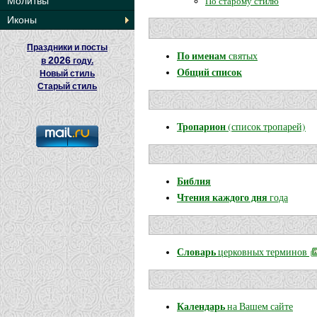
По старому стилю
Молитвы
Иконы
Праздники и посты
По именам
святых
2026
в
году.
Общий список
Новый стиль
Старый стиль
Тропарион
(список тропарей)
Библия
Чтения каждого дня
года
Словарь
церковных терминов
Календарь
на Вашем сайте