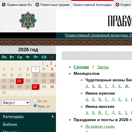
Православие.Ru
Поместные Церкви
Православный Календарь
English
Православный Церковный календарь 2
2026 год
Пн
Вт
Ср
Чт
Пт
Сб
Вс
1
2
Сегодня
Завтра
/
3
4
5
6
8
9
7
Месяцеслов
10
11
12
13
14
15
16
Чудотворные иконы Бо
17
18
19
20
21
22
23
А
Б
В
Г
Д
Е
Ж
24
25
26
27
28
29
30
31
Имена мужские
А
Б
В
Г
Д
Е
З
Ст. ст.
Имена женские
Нов. ст.
А
Б
В
Г
Д
Е
З
Календарь
Праздники и посты в 2026 
Библия
По новому стилю