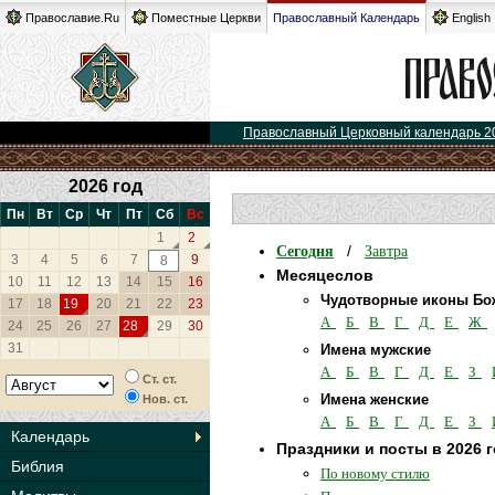
Православие.Ru
Поместные Церкви
Православный Календарь
English
Православный Церковный календарь 2
2026 год
Пн
Вт
Ср
Чт
Пт
Сб
Вс
1
2
Сегодня
Завтра
/
3
4
5
6
7
9
8
Месяцеслов
10
11
12
13
14
15
16
Чудотворные иконы Бо
17
18
19
20
21
22
23
А
Б
В
Г
Д
Е
Ж
24
25
26
27
28
29
30
31
Имена мужские
А
Б
В
Г
Д
Е
З
Ст. ст.
Имена женские
Нов. ст.
А
Б
В
Г
Д
Е
З
Календарь
Праздники и посты в 2026 
Библия
По новому стилю