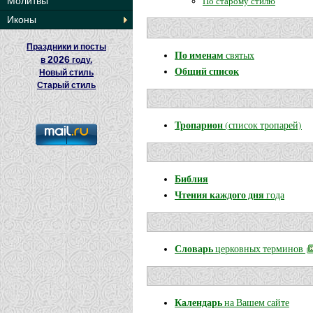
По старому стилю
Молитвы
Иконы
Праздники и посты
По именам
святых
2026
в
году.
Общий список
Новый стиль
Старый стиль
Тропарион
(список тропарей)
Библия
Чтения каждого дня
года
Словарь
церковных терминов
Календарь
на Вашем сайте