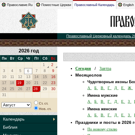
Православие.Ru
Поместные Церкви
Православный Календарь
English
Православный Церковный календарь 2
2026 год
Пн
Вт
Ср
Чт
Пт
Сб
Вс
1
2
Сегодня
Завтра
/
3
4
5
7
8
9
6
Месяцеслов
10
11
12
13
14
15
16
Чудотворные иконы Бо
17
18
19
20
21
22
23
А
Б
В
Г
Д
Е
Ж
24
25
26
27
28
29
30
31
Имена мужские
А
Б
В
Г
Д
Е
З
Ст. ст.
Имена женские
Нов. ст.
А
Б
В
Г
Д
Е
З
Календарь
Праздники и посты в 2026 
Библия
По новому стилю