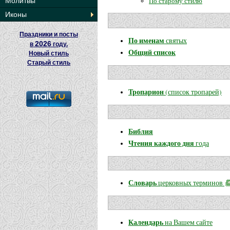
По старому стилю
Молитвы
Иконы
Праздники и посты
По именам
святых
2026
в
году.
Общий список
Новый стиль
Старый стиль
Тропарион
(список тропарей)
Библия
Чтения каждого дня
года
Словарь
церковных терминов
Календарь
на Вашем сайте