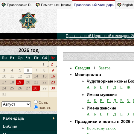
Православие.Ru
Поместные Церкви
Православный Календарь
English
Православный Церковный календарь 2
2026 год
Пн
Вт
Ср
Чт
Пт
Сб
Вс
1
2
Сегодня
Завтра
/
3
4
5
7
8
9
6
Месяцеслов
10
11
12
13
14
15
16
Чудотворные иконы Бо
17
18
19
20
21
22
23
А
Б
В
Г
Д
Е
Ж
24
25
26
27
28
29
30
31
Имена мужские
А
Б
В
Г
Д
Е
З
Ст. ст.
Имена женские
Нов. ст.
А
Б
В
Г
Д
Е
З
Календарь
Праздники и посты в 2026 
Библия
По новому стилю