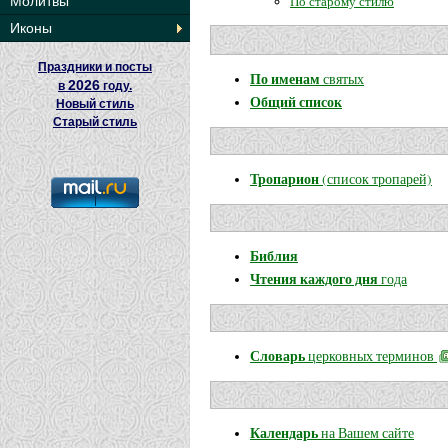
По старому стилю
Молитвы
Иконы
Праздники и посты
По именам
святых
2026
в
году.
Общий список
Новый стиль
Старый стиль
Тропарион
(список тропарей)
Библия
Чтения каждого дня
года
Словарь
церковных терминов
Календарь
на Вашем сайте