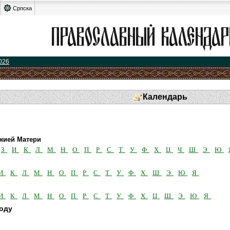
Српска
026
Календарь
жией Матери
З
И
К
Л
М
Н
О
П
Р
С
Т
У
Ф
Х
Ц
Ч
Ш
Э
Ю
И
К
Л
М
Н
О
П
Р
С
Т
У
Ф
Х
Ш
Э
Ю
Я
И
К
Л
М
Н
О
П
Р
С
Т
У
Ф
Х
Ц
Ш
Э
Ю
Я
году