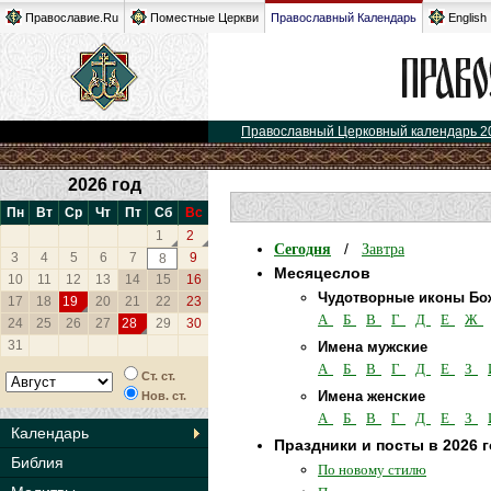
Православие.Ru
Поместные Церкви
Православный Календарь
English
Православный Церковный календарь 2
2026 год
Пн
Вт
Ср
Чт
Пт
Сб
Вс
1
2
Сегодня
Завтра
/
3
4
5
6
7
9
8
Месяцеслов
10
11
12
13
14
15
16
Чудотворные иконы Бо
17
18
19
20
21
22
23
А
Б
В
Г
Д
Е
Ж
24
25
26
27
28
29
30
31
Имена мужские
А
Б
В
Г
Д
Е
З
Ст. ст.
Имена женские
Нов. ст.
А
Б
В
Г
Д
Е
З
Календарь
Праздники и посты в 2026 
Библия
По новому стилю