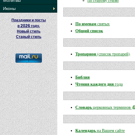
По старому стилю
Молитвы
Иконы
Праздники и посты
По именам
святых
2026
в
году.
Общий список
Новый стиль
Старый стиль
Тропарион
(список тропарей)
Библия
Чтения каждого дня
года
Словарь
церковных терминов
Календарь
на Вашем сайте