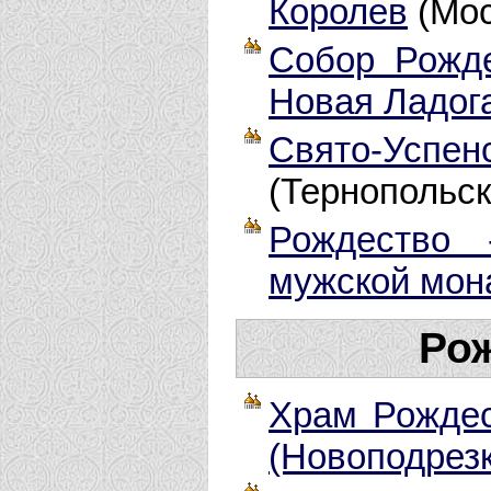
Королев
(Мос
Собор Рожде
Новая Ладог
Свято-Успе
(Тернопольск
Рождество 
мужской мон
Ро
Храм Рождес
(Новоподрез