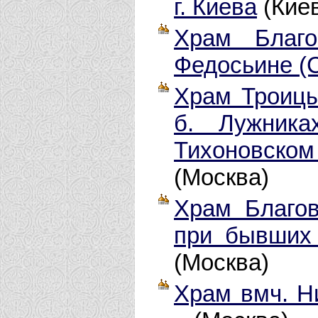
г. Киева
(Кие
Храм Благо
Федосьине (
Храм Троицы
б. Лужника
Тихоновско
(Москва)
Храм Благо
при бывших 
(Москва)
Храм вмч. Н