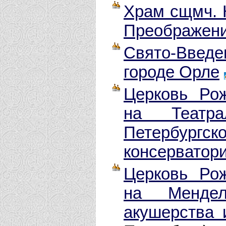
Храм сщмч. 
Преображени
Свято-Введ
городе Орле
Церковь Ро
на Театр
Петербур
консерватори
Церковь Ро
на Менде
акушерства 