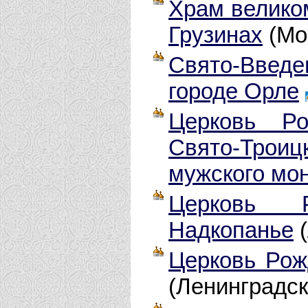
Храм велико
Грузинах
(Мо
Свято-Введ
городе Орле
Церковь Ро
Свято-Трои
мужского мо
Церковь Р
Надкопанье
(
Церковь Рож
(Ленинградск