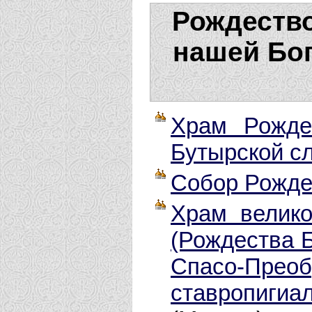
Рождеств
нашей Бо
Храм Рожде
Бутырской с
Собор Рожде
Храм велико
(Рождества Б
Спасо-Пре
ставропигиа