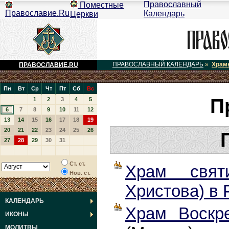
Православный
Поместные
Православие.Ru
Календарь
Церкви
ПРАВОСЛАВНЫЙ КАЛЕНДАРЬ
»
Храм
ПРАВОСЛАВИЕ.RU
Пн
Вт
Ср
Чт
Пт
Сб
Вс
П
1
2
3
4
5
6
7
8
9
10
11
12
13
14
15
16
17
18
19
20
21
22
23
24
25
26
27
28
29
30
31
Ст. ст.
Храм святи
Нов. ст.
Христова) в 
КАЛЕНДАРЬ
Храм Воскр
ИКОНЫ
МОЛИТВЫ