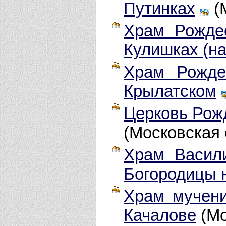
Путинках
(
Храм Рожде
Кулишках (на
Храм Рожде
Крылатском
Церковь Рож
(Московская 
Храм Васил
Богородицы 
Храм мучен
Качалове
(Мо