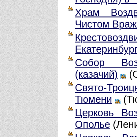
Храм Воздв
Чистом Враж
Крестовозд
Екатеринбур
Собор Воз
(казачий)
(С
Свято-Троиц
Тюмени
(Т
Церковь Воз
Ополье
(Лени