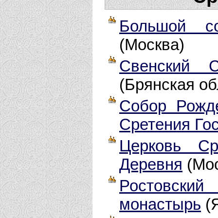
Большой с
(Москва)
Свенский С
(Брянская об
Собор Рожд
Сретения Го
Церковь Ср
Деревня
(Мос
Ростовски
монастырь
(Я