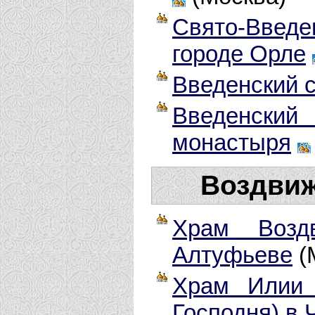
Свято-Введ
городе Орле
Введенский 
Введенски
монастыря
Воздвиж
Храм Возд
Алтуфьеве
(
Храм Илии 
Господня) в 