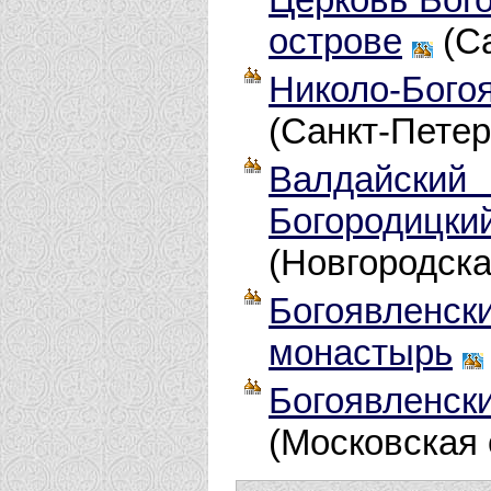
острове
(Са
Николо-Бог
(Санкт-Петер
Валдайски
Богородиц
(Новгородска
Богоявленс
монастырь
Богоявленски
(Московская 