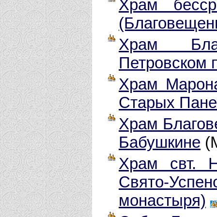
Храм бесср
(Благовещен
Храм Бла
Петровском 
Храм Марона
Старых Пане
Храм Благов
Бабушкине
(
Храм свт. 
Свято-Успе
монастыря)