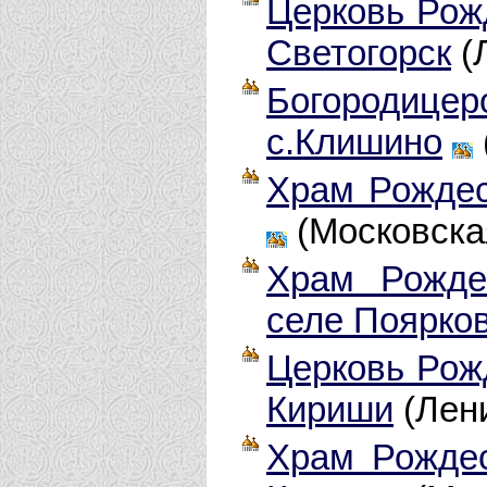
Церковь Рожд
Светогорск
(
Богородиц
с.Клишино
Храм Рождес
(Московска
Храм Рожде
селе Поярко
Церковь Рожд
Кириши
(Лени
Храм Рождес