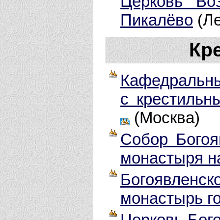
Церковь Воз
Пикалёво
(Ле
Кр
Кафедральны
с крестильн
(Москва)
Собор Богоя
монастыря н
Богоявленс
монастырь г
Церковь Бого