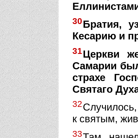
Еллинистами;
30
Братия, 
Кесарию и п
31
Церкви ж
Самарии был
страхе Гос
Святаго Дух
32
Случилось,
к святым, жи
33
Там нашел