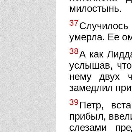
милостынь.
37
Случилось 
умерла. Ее о
38
А как Лидд
услышав, что
нему двух ч
замедлил при
39
Петр, вст
прибыл, ввели
слезами пре