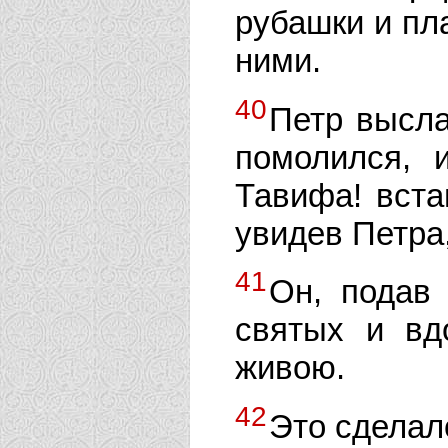
рубашки и пла
ними.
40
Петр высла
помолился, и
Тавифа! вста
увидев Петра,
41
Он, подав 
святых и вд
живою.
42
Это сделал