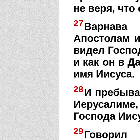
не веря, что 
27
Варнава
Апостолам и
видел Господ
и как он в 
имя Иисуса.
28
И пребывал
Иерусалиме,
Господа Иис
29
Говорил