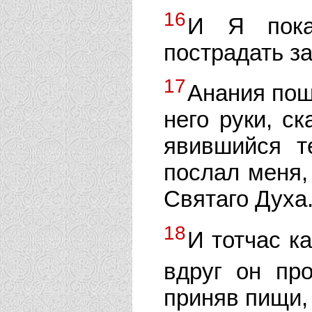
16
И Я пока
пострадать з
17
Анания пош
него руки, ск
явившийся т
послал меня,
Святаго Духа
18
И тотчас ка
вдруг он про
приняв пищи,