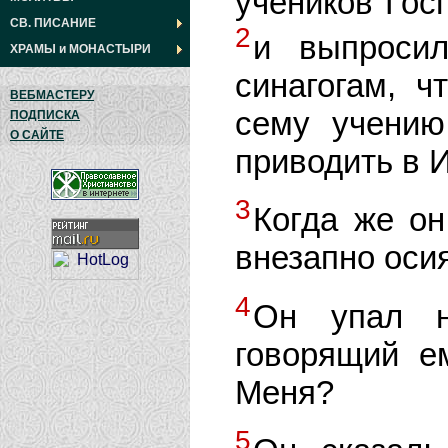
учеников Гос
СВ. ПИСАНИЕ
2
и выпроси
ХРАМЫ
и
МОНАСТЫРИ
синагогам, ч
ВЕБМАСТЕРУ
сему учению
ПОДПИСКА
О САЙТЕ
приводить в 
3
Когда же он
внезапно осия
4
Он упал н
говорящий е
Меня?
5