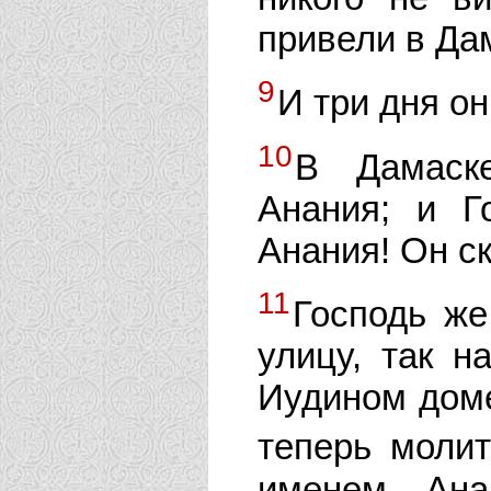
привели в Да
9
И три дня он
10
В Дамаск
Анания; и Г
Анания! Он ск
11
Господь ж
улицу, так 
Иудином доме
теперь моли
именем Ана