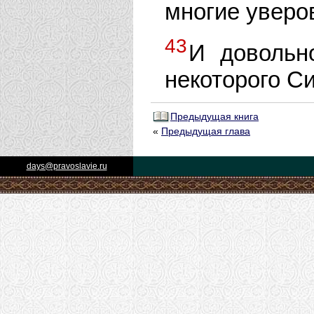
многие уверо
43
И довольн
некоторого С
Предыдущая книга
«
Предыдущая глава
days@pravoslavie.ru