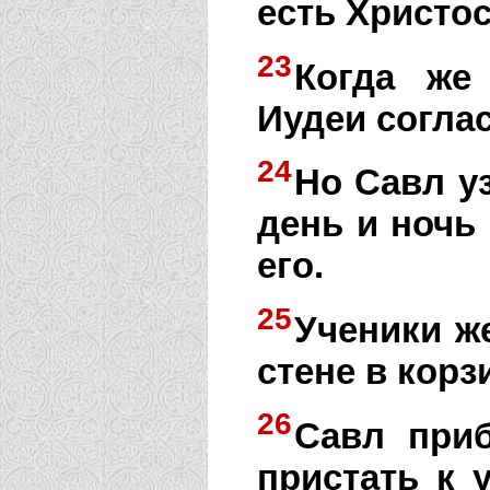
есть Христос
23
Когда же
Иудеи соглас
24
Но Савл у
день и ночь 
его.
25
Ученики же
стене в корз
26
Савл при
пристать к 