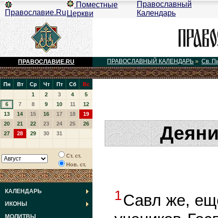
Православный
Поместные
Православие.Ru
Календарь
Церкви
ПРАВОСЛАВНЫЙ КАЛЕНДАРЬ
»
Св. П
ПРАВОСЛАВИЕ.RU
Пн
Вт
Ср
Чт
Пт
Сб
Вс
1
2
3
4
5
6
7
8
9
10
11
12
13
14
15
16
17
18
19
20
21
22
23
24
25
26
Деяни
27
28
29
30
31
Ст. ст.
Нов. ст.
КАЛЕНДАРЬ
1
Савл же, ещ
ИКОНЫ
МОЛИТВЫ