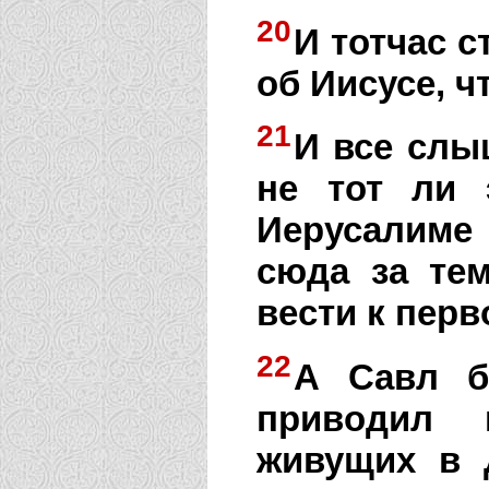
20
И тотчас с
об Иисусе, ч
21
И все слы
не тот ли 
Иерусалиме
сюда за те
вести к пер
22
А Савл б
приводил 
живущих в 