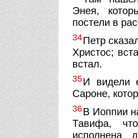
Энея, кото
постели в ра
34
Петр сказа
Христос; вста
встал.
35
И видели 
Сароне, котор
36
В Иоппии н
Тавифа, чт
исполнена 