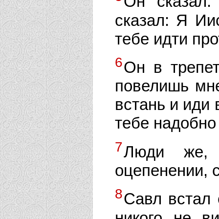
Он сказал:
сказал: Я Ии
тебе идти про
6
Он в трепет
повелишь мн
встань и иди 
тебе надобно
7
Люди же,
оцепенении, с
8
Савл встал 
никого не в