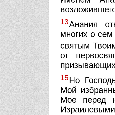
возложившего 
13
Анания от
многих о сем 
святым Твои
от первосвя
призывающих
15
Но Господь
Мой избранн
Мое перед 
Израилевыми