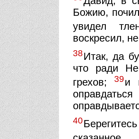
Давид, в 
Божию, почил
увидел тл
воскресил, не
38
Итак, да б
что ради Не
39
грехов;
и 
оправдат
оправдываетс
40
Берегитес
сказанно