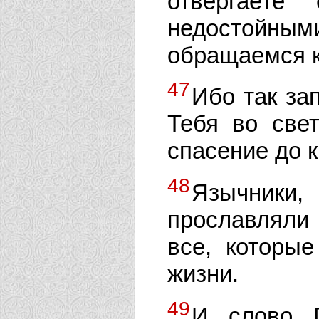
отвергаете
недостойны
обращаемся к
47
Ибо так за
Тебя во све
спасение до к
48
Язычники
прославляли
все, которы
жизни.
49
И слово Г