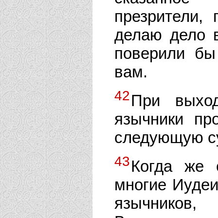
презрители, 
делаю дело в
поверили бы
вам.
42
При выход
язычники пр
следующую су
43
Когда же 
многие Иудеи
язычников,