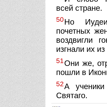
всей стране.
50
Но Иудеи
почетных же
воздвигли г
изгнали их из
51
Они же, от
пошли в Икон
52
А ученики
Святаго.