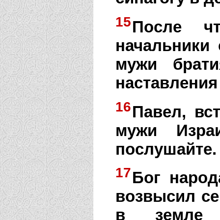
15
После чт
начальники 
мужи брати
наставления 
16
Павел, вс
мужи Изра
послушайте.
17
Бог народ
возвысил се
в земле 