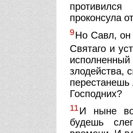
противилс
проконсула от
9
Но Савл, он
Святаго и ус
исполненный
злодейства, с
перестанешь 
Господних?
11
И ныне во
будешь сле