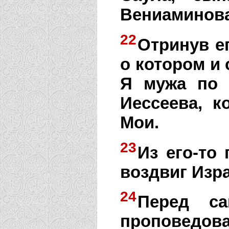
Вениаминов
22
Отринув е
о котором и 
Я мужа по 
Иессеева, к
Мои.
23
Из его-то
воздвиг Изр
24
Перед с
проповедов