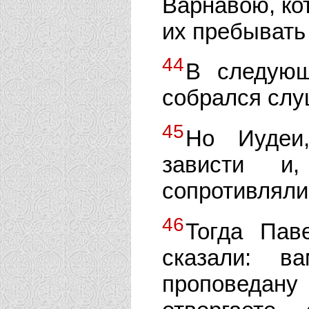
Варнавою, ко
их пребывать
44
В следующ
собрался слу
45
Но Иудеи,
зависти и,
сопротивлялис
46
Тогда Пав
сказали: в
проповедан