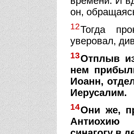
времени. И вд
он, обращаясь
12
Тогда про
уверовал, ди
13
Отплыв и
нем прибыл
Иоанн, отде
Иерусалим.
14
Они же, п
Антиохию 
синагогу в д