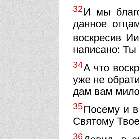
32
И мы благо
данное отцам
воскресив И
написано: Ты
34
А что воск
уже не обрати
дам вам мило
35
Посему и 
Святому Твое
36