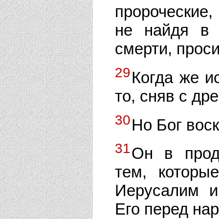
пророческие
не найдя в 
смерти, проси
29
Когда же и
то, сняв с др
30
Но Бог вос
31
Он в прод
тем, котор
Иерусалим и
Его перед на