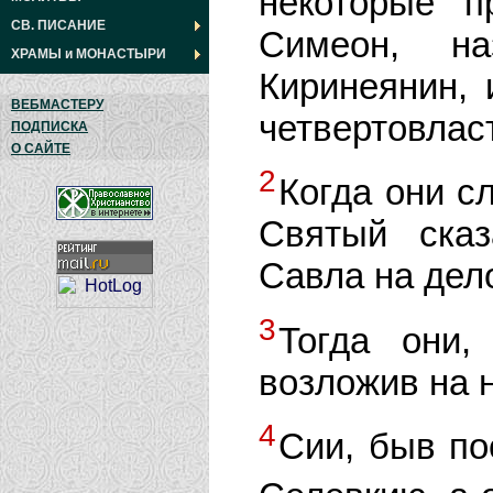
некоторые п
СВ. ПИСАНИЕ
Симеон, н
ХРАМЫ
и
МОНАСТЫРИ
Киринеянин, 
ВЕБМАСТЕРУ
четвертовласт
ПОДПИСКА
О САЙТЕ
2
Когда они с
Святый ска
Савла на дело
3
Тогда они,
возложив на н
4
Сии, быв п