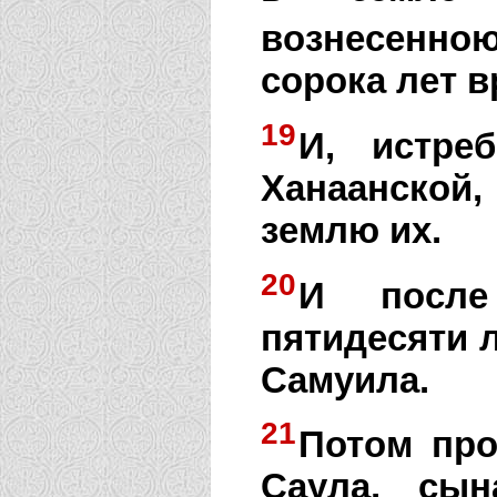
вознесенною
сорока лет в
19
И, истре
Ханаанской
землю их.
20
И после
пятидесяти л
Самуила.
21
Потом про
Саула, сын