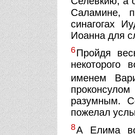
Селевкию, а 
Саламине, 
синагогах И
Иоанна для с
6
Пройдя вес
некоторого в
именем Вар
проконсул
разумным. С
пожелал услы
8
А Елима во