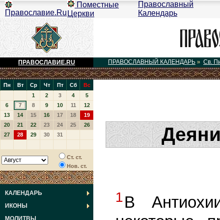
Православный
Поместные
Православие.Ru
Календарь
Церкви
ПРАВОСЛАВНЫЙ КАЛЕНДАРЬ
»
Св. П
ПРАВОСЛАВИЕ.RU
Пн
Вт
Ср
Чт
Пт
Сб
Вс
1
2
3
4
5
6
7
8
9
10
11
12
13
14
15
16
17
18
19
20
21
22
23
24
25
26
Деяни
27
28
29
30
31
Ст. ст.
Нов. ст.
КАЛЕНДАРЬ
1
В Антиохи
ИКОНЫ
МОЛИТВЫ