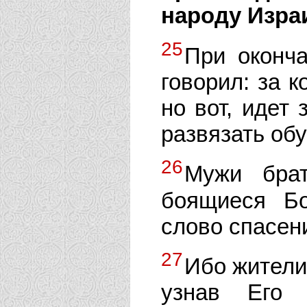
народу Изра
25
При оконч
говорил: за к
но вот, идет 
развязать обу
26
Мужи брат
боящиеся Б
слово спасени
27
Ибо жители
узнав Его 