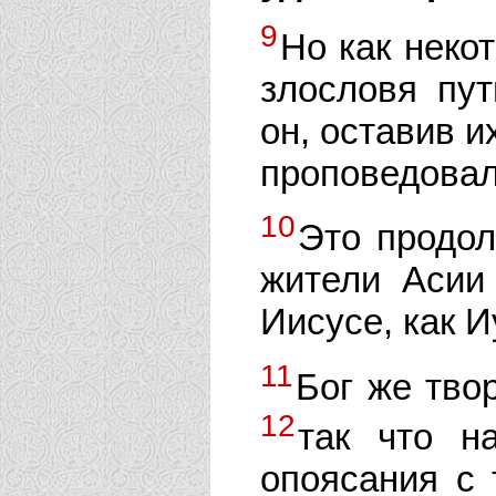
9
Но как неко
злословя пут
он, оставив и
проповедовал
10
Это продол
жители Асии
Иисусе, как И
11
Бог же тво
12
так что н
опоясания с 