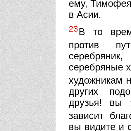
ему, Тимофея
в Асии.
23
В то вре
против пу
серебряник
серебряные 
художникам 
других подо
друзья! вы 
зависит бла
вы видите и 