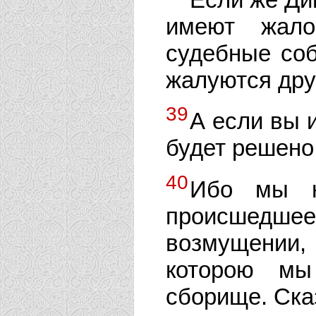
имеют жало
судебные соб
жалуются друг
39
А если вы и
будет решено
40
Ибо мы н
происшедше
возмущении,
которою мы
сборище. Сказ