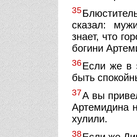
35
Блюстител
сказал: муж
знает, что го
богини Артем
36
Если же в 
быть спокойн
37
А вы приве
Артемидина н
хулили.
38
Если же Ди