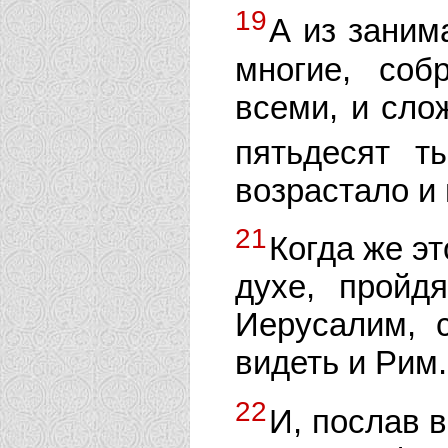
19
А из заним
многие, соб
всеми, и сло
пятьдесят 
возрастало и
21
Когда же э
духе, пройд
Иерусалим, 
видеть и Рим.
22
И, послав 