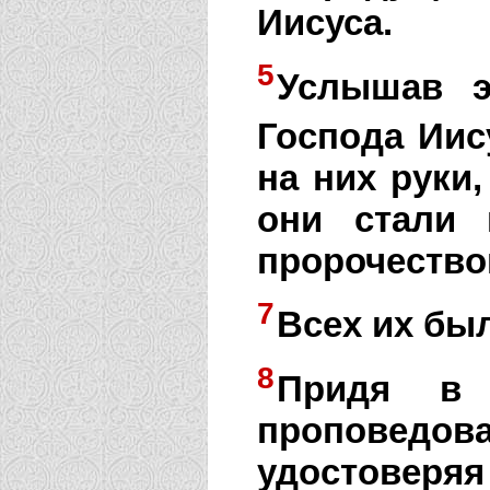
Иисуса.
5
Услышав э
Господа Иис
на них руки
они стали
пророчество
7
Всех их бы
8
Придя в 
проповедов
удостоверяя