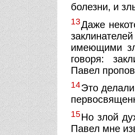
болезни, и зл
13
Даже некот
заклинател
имеющими зл
говоря: зак
Павел пропов
14
Это делали
первосвящен
15
Но злой ду
Павел мне изв