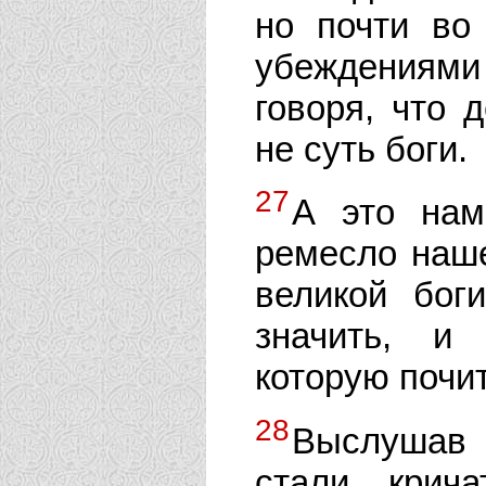
но почти во
убеждениями 
говоря, что 
не суть боги.
27
А это нам
ремесло наше
великой бог
значить, и 
которую почит
28
Выслушав 
стали крича