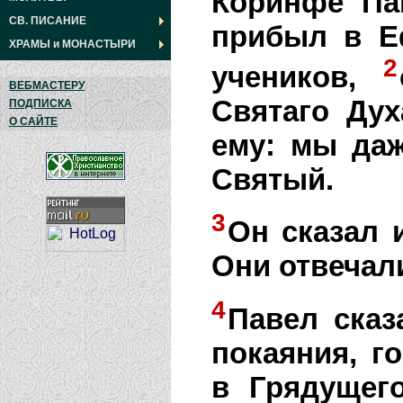
Коринфе Па
СВ. ПИСАНИЕ
прибыл в Е
ХРАМЫ
и
МОНАСТЫРИ
2
учеников,
ВЕБМАСТЕРУ
Святаго Дух
ПОДПИСКА
О САЙТЕ
ему: мы даж
Святый.
3
Он сказал 
Они отвечал
4
Павел сказ
покаяния, г
в Грядущег