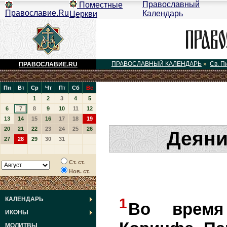
Православный
Поместные
Православие.Ru
Календарь
Церкви
ПРАВОСЛАВНЫЙ КАЛЕНДАРЬ
»
Св. П
ПРАВОСЛАВИЕ.RU
Пн
Вт
Ср
Чт
Пт
Сб
Вс
1
2
3
4
5
6
7
8
9
10
11
12
13
14
15
16
17
18
19
20
21
22
23
24
25
26
Деяни
27
28
29
30
31
Ст. ст.
Нов. ст.
КАЛЕНДАРЬ
1
Во время
ИКОНЫ
МОЛИТВЫ