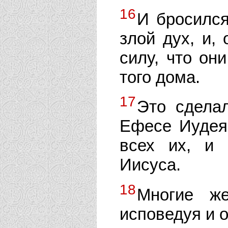
16
И бросился
злой дух, и,
силу, что он
того дома.
17
Это сдела
Ефесе Иудея
всех их, и
Иисуса.
18
Многие же
исповедуя и 