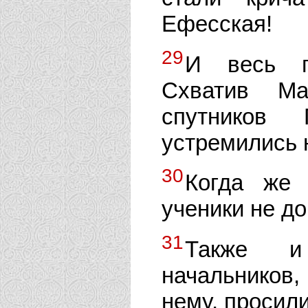
Ефесская!
29
И весь г
Схватив Ма
спутников 
устремились 
30
Когда же 
ученики не до
31
Также и
начальников,
нему, просил