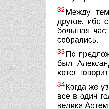
32
Между тем
другое, ибо 
большая час
собрались.
33
По предлож
был Алексан
хотел говорит
34
Когда же уз
все в один го
велика Артем