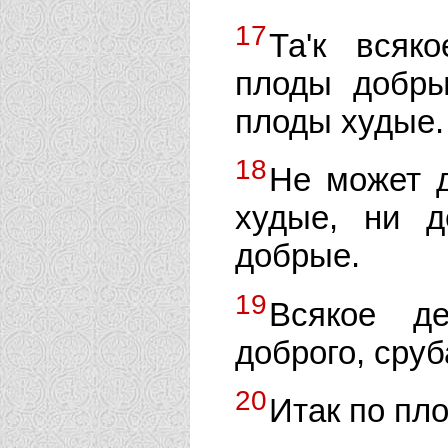
17
Та'к всяк
плоды добры
плоды худые.
18
Не может 
худые, ни д
добрые.
19
Всякое д
доброго, сруб
20
Итак по пло