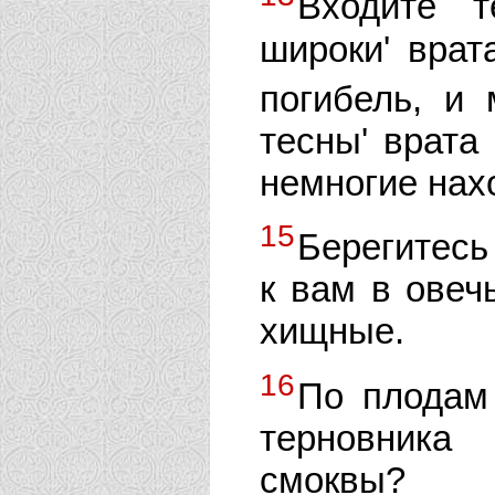
Входите т
широки' врат
погибель, и
тесны' врата 
немногие нахо
15
Берегитесь
к вам в овеч
хищные.
16
По плодам 
терновника
смоквы?