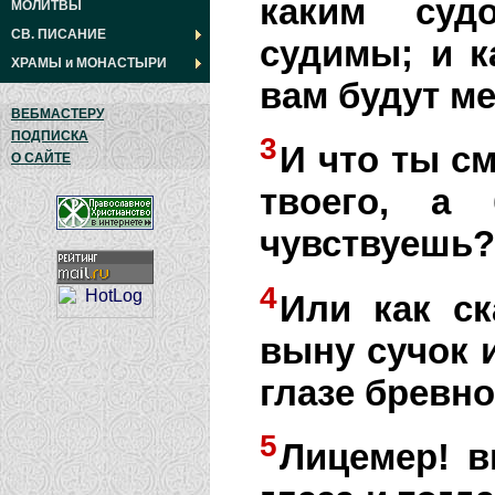
каким суд
МОЛИТВЫ
СВ. ПИСАНИЕ
судимы; и 
ХРАМЫ
и
МОНАСТЫРИ
вам будут ме
ВЕБМАСТЕРУ
ПОДПИСКА
3
И что ты см
О САЙТЕ
твоего, а
чувствуешь?
4
Или как ск
выну сучок и
глазе бревн
5
Лицемер! в