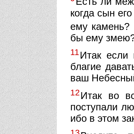
Есть ли меж
когда сын его
ему камень?
бы ему змею
11
Итак если 
благие дават
ваш Небесный
12
Итак во в
поступали люд
ибо в этом за
13