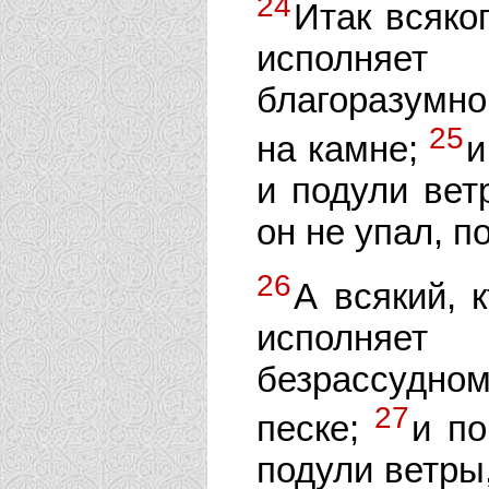
24
Итак всяко
исполня
благоразумно
25
на камне;
и
и подули вет
он не упал, п
26
А всякий, 
исполняет
безрассудном
27
песке;
и по
подули ветры,