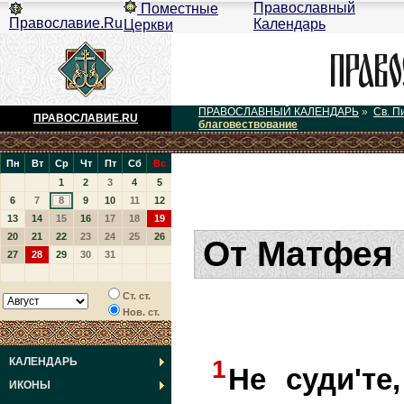
Православный
Поместные
Православие.Ru
Календарь
Церкви
ПРАВОСЛАВНЫЙ КАЛЕНДАРЬ
»
Св. П
ПРАВОСЛАВИЕ.RU
благовествование
Пн
Вт
Ср
Чт
Пт
Сб
Вс
1
2
3
4
5
6
7
8
9
10
11
12
13
14
15
16
17
18
19
20
21
22
23
24
25
26
От Матфея 
27
28
29
30
31
Ст. ст.
Нов. ст.
КАЛЕНДАРЬ
1
Не суди'те
ИКОНЫ