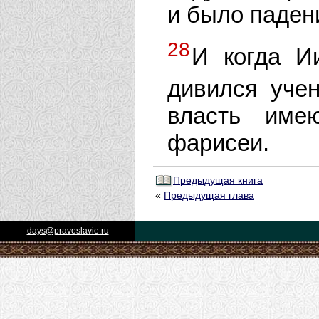
и было падени
28
И когда И
дивился уче
власть име
фарисеи.
Предыдущая книга
«
Предыдущая глава
days@pravoslavie.ru