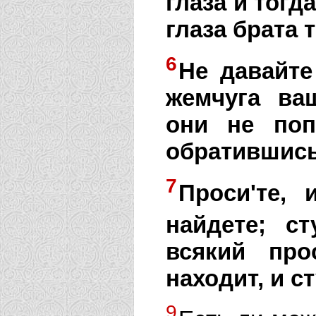
глаза и тогд
глаза брата 
6
Не давайте
жемчуга ва
они не поп
обратившись,
7
Проси'те, 
найдете; ст
всякий про
находит, и с
9