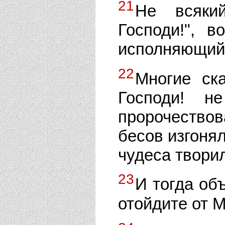
21
Не всякий
Господи!", 
исполняющий 
22
Многие ск
Господи! 
пророчеств
бесов изгоня
чудеса твори
23
И тогда об
отойдите от 