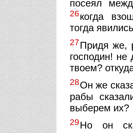
посеял меж
26
когда взо
тогда явились
27
Придя же, 
господин! не
твоем? откуд
28
Он же сказа
рабы сказал
выберем их?
29
Но он ск