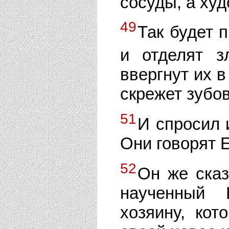
сосуды, а ху
49
Так будет 
и отделят 
ввергнут их в
скрежет зубов
51
И спросил 
Они говорят Е
52
Он же сказ
наученный 
хозяину, ко