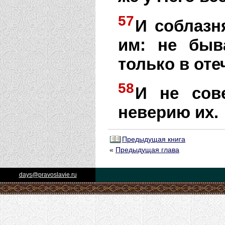
57
И соблазн
им: не быв
только в оте
58
И не сов
неверию их.
Предыдущая книга
«
Предыдущая глава
days@pravoslavie.ru