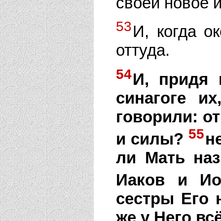
своей новое и
53
И, когда о
оттуда.
54
И, придя 
синагоге и
говорили: от
55
и силы?
н
ли Мать наз
Иаков и Ио
сестры Его 
же у Него вс