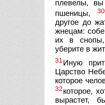
плевелы, вы
30
пшеницы,
другое до жа
жнецам: собе
их в снопы
уберите в жи
31
Иную прит
Царство Небе
которое челов
32
которое, х
вырастет, 