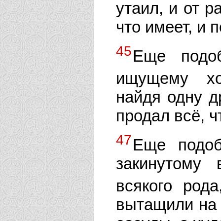
утаил, и от р
что имеет, и 
45
Еще подоб
ищущему х
найдя одну д
продал всё, ч
47
Еще подоб
закинутому
всякого род
вытащили на 