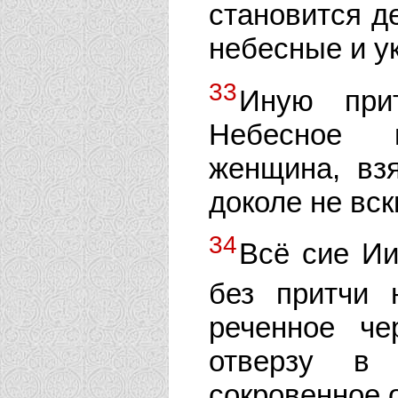
становится д
небесные и ук
33
Иную при
Небесное п
женщина, вз
доколе не вск
34
Всё сие Ии
без притчи
реченное че
отверзу в 
сокровенное 