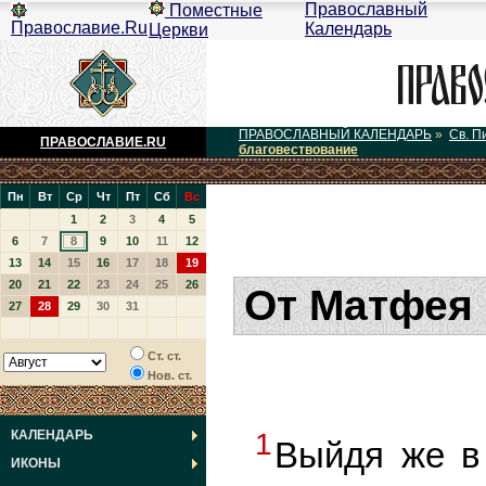
Православный
Поместные
Православие.Ru
Календарь
Церкви
ПРАВОСЛАВНЫЙ КАЛЕНДАРЬ
»
Св. П
ПРАВОСЛАВИЕ.RU
благовествование
Пн
Вт
Ср
Чт
Пт
Сб
Вс
1
2
3
4
5
6
7
8
9
10
11
12
13
14
15
16
17
18
19
20
21
22
23
24
25
26
От Матфея 
27
28
29
30
31
Ст. ст.
Нов. ст.
КАЛЕНДАРЬ
1
Выйдя же в 
ИКОНЫ