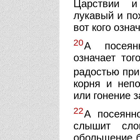
Царствии и
лукавый и по
вот кого озна
20
А посеян
означает тог
радостью при
корня и непо
или гонение з
22
А посеянно
слышит сло
обольщение б