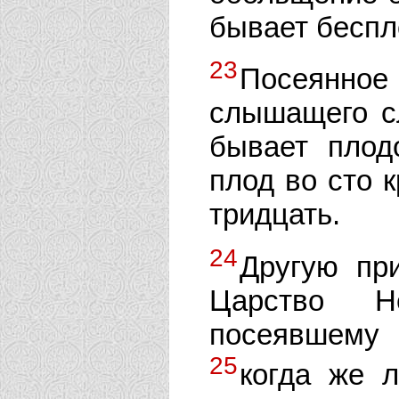
бывает беспл
23
Посеянное
слышащего с
бывает плод
плод во сто к
тридцать.
24
Другую пр
Царство Не
посеявшему
25
когда же 