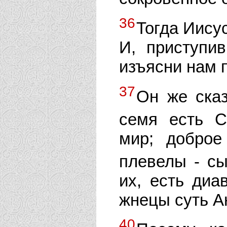
36
Тогда Иисус
И, приступив
изъясни нам п
37
Он же ска
семя есть 
мир; доброе
плевелы - с
их, есть диа
жнецы суть А
40