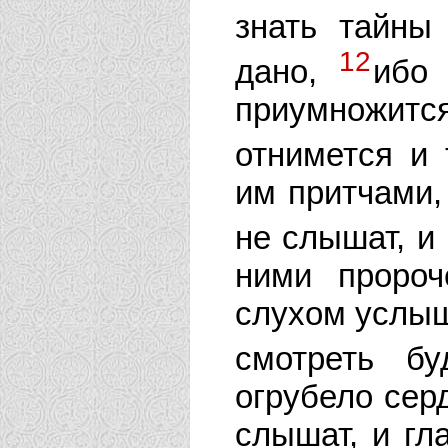
знать тайны
12
дано,
ибо 
приумножит
отнимется и 
им притчами,
не слышат, и
ними пророч
слухом услыши
смотреть б
огрубело сер
слышат, и гл