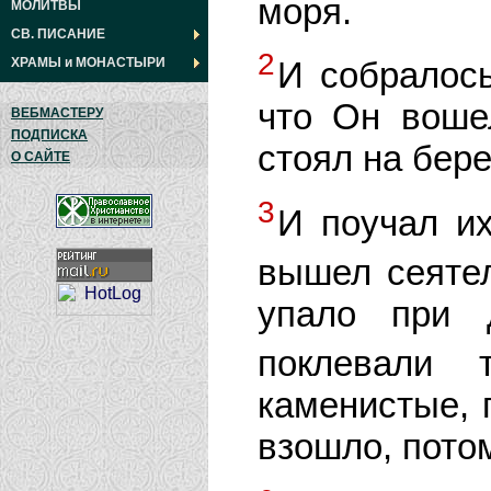
моря.
МОЛИТВЫ
СВ. ПИСАНИЕ
2
ХРАМЫ
и
МОНАСТЫРИ
И собралось
что Он воше
ВЕБМАСТЕРУ
ПОДПИСКА
стоял на бере
О САЙТЕ
3
И поучал их
вышел сеяте
упало при 
поклевали
каменистые, 
взошло, пото