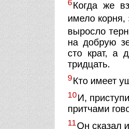
6
Когда же вз
имело корня,
выросло терн
на добрую з
сто крат, а 
тридцать.
9
Кто имеет у
10
И, приступи
притчами гов
11
Он сказал и