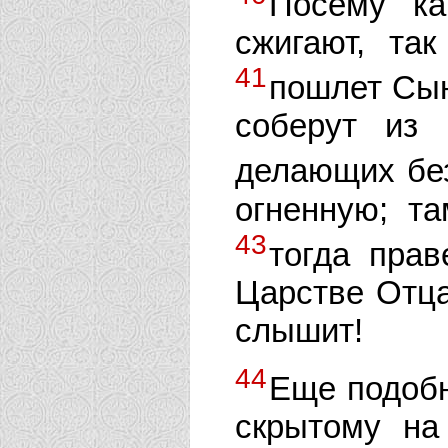
Посему ка
сжигают, так
41
пошлет Сын
соберут из
делающих бе
огненную; та
43
тогда прав
Царстве Отца
слышит!
44
Еще подобн
скрытому на 