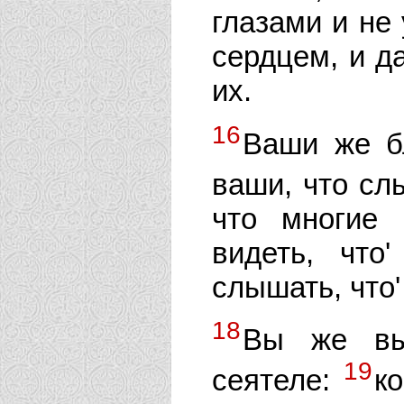
глазами и не
сердцем, и д
их.
16
Ваши же б
ваши, что сл
что многие 
видеть, что
слышать, что
18
Вы же в
19
сеятеле:
к