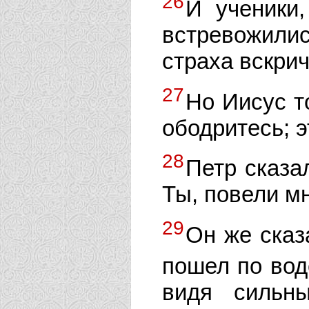
26
И ученики
встревожилис
страха вскрич
27
Но Иисус т
ободритесь; э
28
Петр сказа
Ты, повели мн
29
Он же сказ
пошел по вод
видя сильны