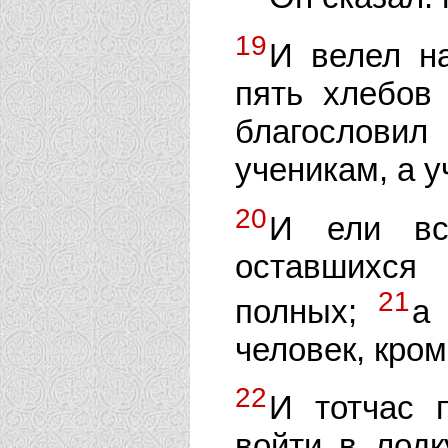
19
И велел на
пять хлебов
благослови
ученикам, а у
20
И ели вс
оставшихся
21
полных;
а
человек, кро
22
И тотчас 
войти в лодк