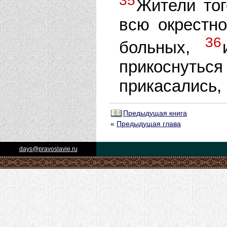
35
Жители тог
всю окрестно
36
больных,
прикоснуться
прикасались,
Предыдущая книга
«
Предыдущая глава
days@pravoslavie.ru