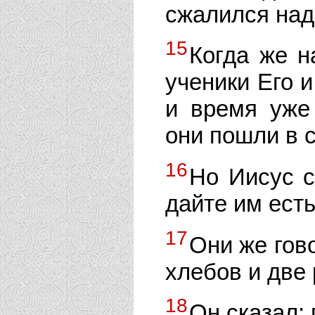
сжалился над
15
Когда же н
ученики Его и
и время уже 
они пошли в 
16
Но Иисус с
дайте им есть
17
Они же гово
хлебов и две
18
Он сказал: