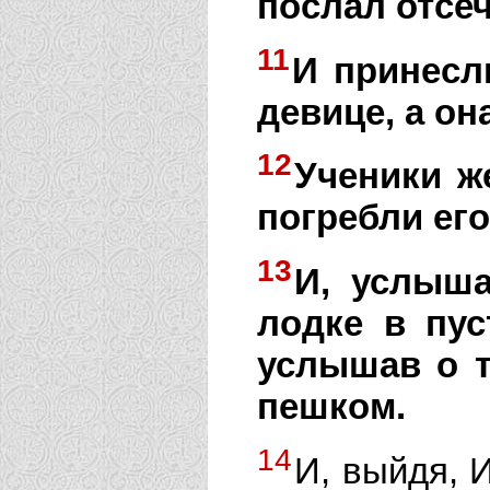
послал отсеч
11
И принесл
девице, а он
12
Ученики же
погребли его
13
И, услыша
лодке в пус
услышав о т
пешком.
14
И, выйдя, 