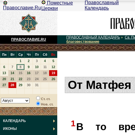
Православный
Поместные
Православие.Ru
Календарь
Церкви
ПРАВОСЛАВНЫЙ КАЛЕНДАРЬ
»
Св. П
ПРАВОСЛАВИЕ.RU
благовествование
Пн
Вт
Ср
Чт
Пт
Сб
Вс
1
2
3
4
5
6
7
8
9
10
11
12
13
14
15
16
17
18
19
20
21
22
23
24
25
26
От Матфея 
27
28
29
30
31
Ст. ст.
Нов. ст.
КАЛЕНДАРЬ
1
В то вре
ИКОНЫ