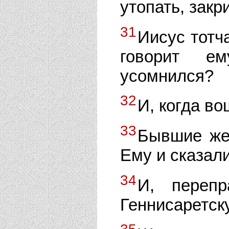
утопать, закр
31
Иисус тотч
говорит е
усомнился?
32
И, когда во
33
Бывшие же
Ему и сказал
34
И, переп
Геннисаретск