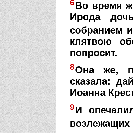
6
Во время 
Ирода доч
собранием и
клятвою об
попросит.
8
Она же, п
сказала: да
Иоанна Крес
9
И опечалил
возлежащих 