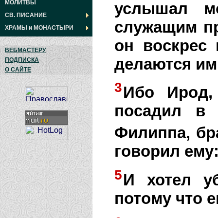
МОЛИТВЫ
услышал м
СВ. ПИСАНИЕ
служащим пр
ХРАМЫ
и
МОНАСТЫРИ
он воскрес 
ВЕБМАСТЕРУ
делаются им
ПОДПИСКА
О САЙТЕ
3
Ибо Ирод,
посадил в 
Филиппа, бр
говорил ему:
5
И хотел уб
потому что е