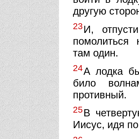
другую сторон
23
И, отпуст
помолиться 
там один.
24
А лодка б
било волна
противный.
25
В четверт
Иисус, идя п