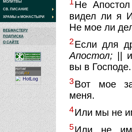
1
Не Апостол
МОЛИТВЫ
СВ. ПИСАНИЕ
видел ли я И
ХРАМЫ
и
МОНАСТЫРИ
Не мое ли де
ВЕБМАСТЕРУ
ПОДПИСКА
2
Если для др
О САЙТЕ
Апостол;
|| 
вы в Господе.
3
Вот мое з
меня.
4
Или мы не и
5
Или не им