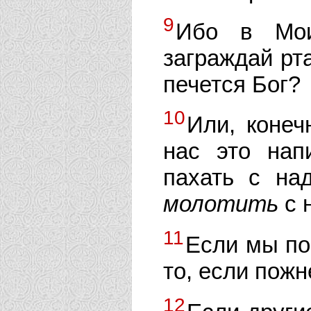
9
Ибо в Мои
заграждай рт
печется Бог?
10
Или, конеч
нас это нап
пахать с на
молотить
с 
11
Если мы по
то, если пожн
12