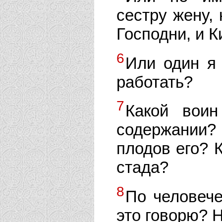
сестру жену, 
Господни, и 
6
Или один я
работать?
7
Какой воин
содержании? 
плодов его? К
стада?
8
По человеч
это говорю? Н