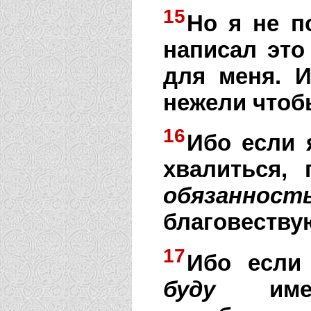
15
Но я не п
написал это
для меня. 
нежели чтоб
16
Ибо если 
хвалиться,
обязанност
благовеству
17
Ибо если
буду
имет