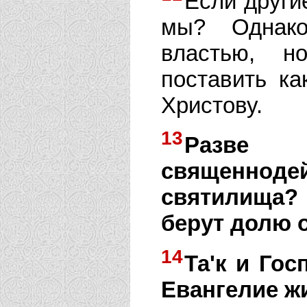
Если други
мы? Однак
властью, н
поставить ка
Христову.
13
Разве
священнод
святилища?
берут долю 
14
Та'к и Го
Евангелие ж