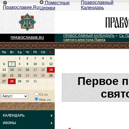
Православный
Поместные
Православие.Ru
Календарь
Церкви
ПРАВОСЛАВНЫЙ КАЛЕНДАРЬ
»
Св. П
ПРАВОСЛАВИЕ.RU
святого апостола Павла
Пн
Вт
Ср
Чт
Пт
Сб
Вс
1
2
3
4
5
6
7
8
9
10
11
12
13
14
15
16
17
18
19
20
21
22
23
24
25
26
Первое 
27
28
29
30
31
свят
Ст. ст.
Нов. ст.
КАЛЕНДАРЬ
ИКОНЫ