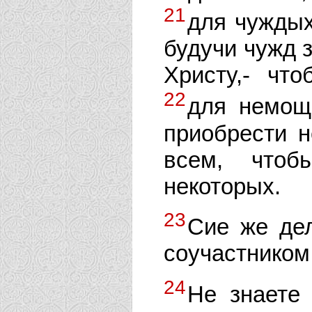
21
для чуждых
будучи чужд з
Христу,- чт
22
для немощ
приобрести 
всем, чтоб
некоторых.
23
Сие же де
соучастником 
24
Не знаете