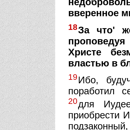
недоброво
вверенное м
18
За что' ж
проповедуя
Христе без
властью в б
19
Ибо, буду
поработил с
20
для Иуде
приобрести И
подзаконный,