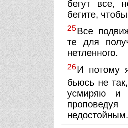
бегут все, 
бегите, чтобы
25
Все подвиж
те для полу
нетленного.
26
И потому я
бьюсь не так
усмиряю и 
проповедуя
недостойным