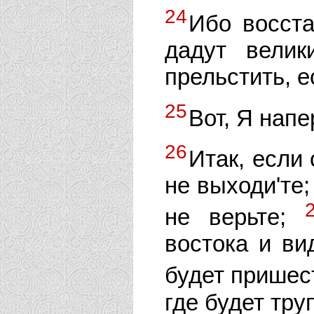
24
Ибо восста
дадут велик
прельстить, е
25
Вот, Я напе
26
Итак, если 
не выходи'те;
не верьте;
востока и ви
будет пришес
где будет тру