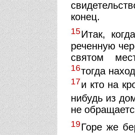
свидетельств
конец.
15
Итак, когд
реченную чер
святом мес
16
тогда нахо
17
и кто на кр
нибудь из до
не обращаетс
19
Горе же б