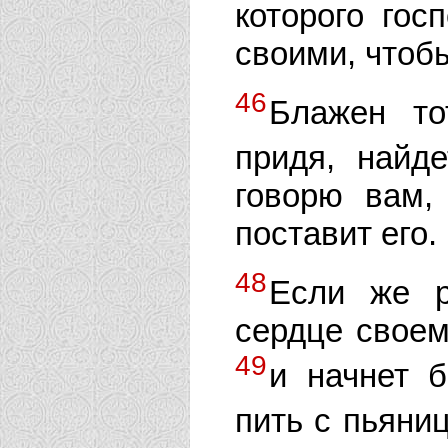
которого гос
своими, чтоб
46
Блажен то
придя, найд
говорю вам,
поставит его.
48
Если же р
сердце своем
49
и начнет 
пить с пьяни