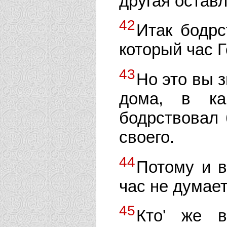
другая оставл
42
Итак бодрс
который час Г
43
Но это вы з
дома, в ка
бодрствовал 
своего.
44
Потому и в
час не думае
45
Кто' же в