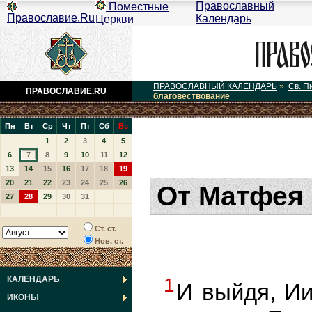
Православный
Поместные
Православие.Ru
Календарь
Церкви
ПРАВОСЛАВНЫЙ КАЛЕНДАРЬ
»
Св. П
ПРАВОСЛАВИЕ.RU
благовествование
Пн
Вт
Ср
Чт
Пт
Сб
Вс
1
2
3
4
5
6
7
8
9
10
11
12
13
14
15
16
17
18
19
20
21
22
23
24
25
26
От Матфея 
27
28
29
30
31
Ст. ст.
Нов. ст.
КАЛЕНДАРЬ
1
И выйдя, Ии
ИКОНЫ