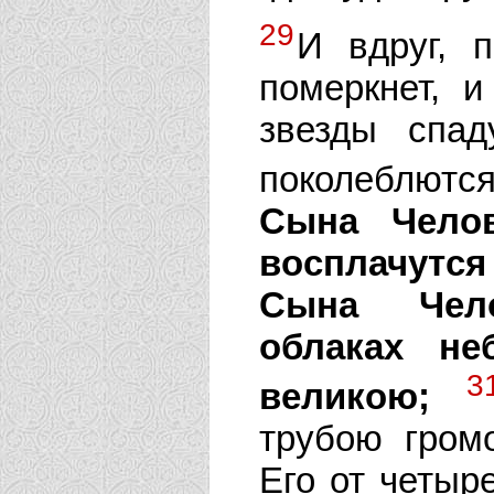
29
И вдруг, 
померкнет, и
звезды спа
поколеблют
Сына Челов
восплачутся
Сына Чело
облаках н
3
великою;
трубою гром
Его от четыре