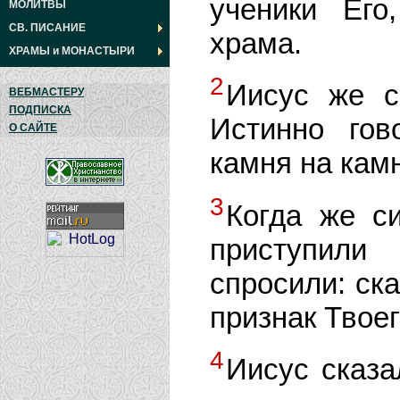
ученики Его
МОЛИТВЫ
СВ. ПИСАНИЕ
храма.
ХРАМЫ
и
МОНАСТЫРИ
2
Иисус же с
ВЕБМАСТЕРУ
ПОДПИСКА
Истинно гов
О САЙТЕ
камня на камн
3
Когда же с
приступили
спросили: ска
признак Твое
4
Иисус сказа