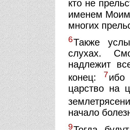
кто не прель
именем Моим, 
многих прельс
6
Также усл
слухах. См
надлежит вс
7
конец:
ибо
царство на ц
землетрясе
начало болез
9
Тогда буду