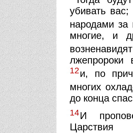
убивать вас;
народами за
многие, и д
возненави
лжепророки в
12
и, по при
многих охла
до конца спас
14
И пропов
Царствия