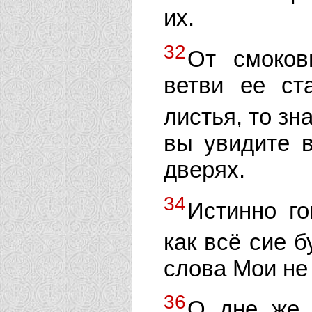
их.
32
От смоков
ветви ее ст
листья, то зн
вы увидите в
дверях.
34
Истинно го
как всё сие б
слова Мои не 
36
О дне же 