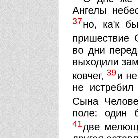
Ангелы небе
37
но, ка'к б
пришествие 
во дни перед
выходили заму
39
ковчег,
и не
не истребил 
Сына Челове
поле: один б
41
две мелющи