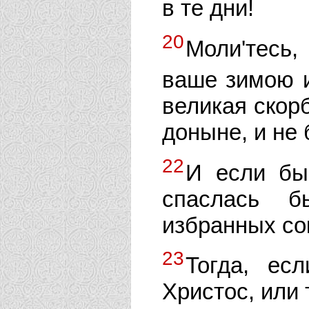
в те дни!
20
Моли'тесь
ваше зимою и
великая скорб
доныне, и не 
22
И если бы
спаслась б
избранных сок
23
Тогда, ес
Христос, или 