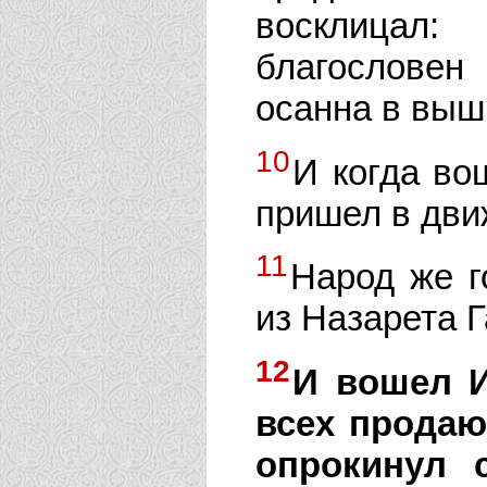
восклицал:
благослове
осанна в выш
10
И когда во
пришел в дви
11
Народ же г
из Назарета Г
12
И вошел И
всех продаю
опрокинул 