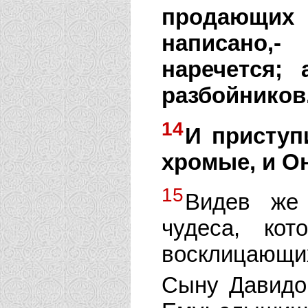
продающих 
написано,
наречется;
разбойников
14
И приступ
хромые, и Он
15
Видев же 
чудеса, ко
восклицающи
Сыну Давидо