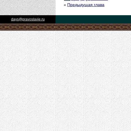
«
Предыдущая глава
days@pravoslavie.ru