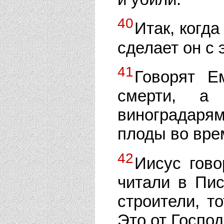
40
Итак, когда
сделает он с
41
Говорят Е
смерти, а 
виноградаря
плоды во вре
42
Иисус гово
читали в Пис
строители, т
Это от Господ