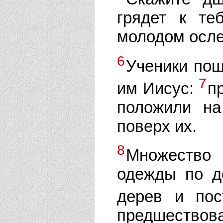
грядет к те
молодом осле
6
Ученики пош
7
им Иисус:
п
положили н
поверх их.
8
Множество
одежды по до
дерев и пос
предшество