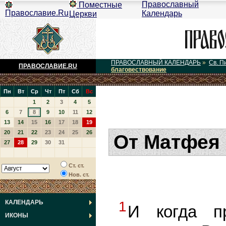
Православный
Поместные
Православие.Ru
Календарь
Церкви
ПРАВОСЛАВНЫЙ КАЛЕНДАРЬ
»
Св. П
ПРАВОСЛАВИЕ.RU
благовествование
Пн
Вт
Ср
Чт
Пт
Сб
Вс
1
2
3
4
5
6
7
8
9
10
11
12
13
14
15
16
17
18
19
20
21
22
23
24
25
26
От Матфея 
27
28
29
30
31
Ст. ст.
Нов. ст.
КАЛЕНДАРЬ
1
И когда п
ИКОНЫ