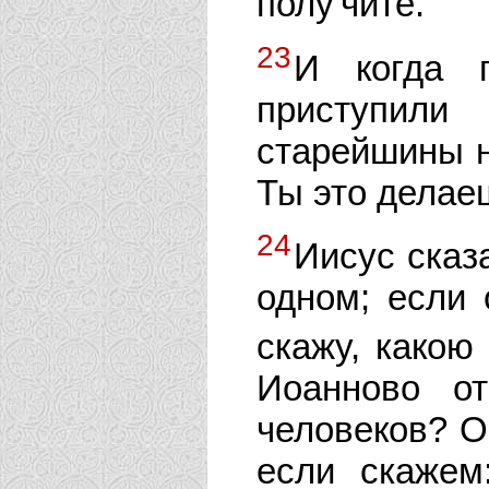
полу'чите.
23
И когда 
приступили
старейшины н
Ты это делаеш
24
Иисус сказ
одном; если 
скажу, какою
Иоанново о
человеков? О
если скажем