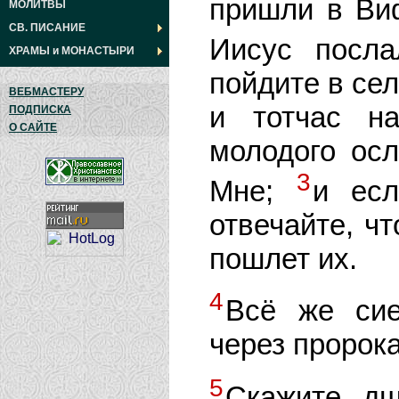
пришли в Виф
МОЛИТВЫ
СВ. ПИСАНИЕ
Иисус посл
ХРАМЫ
и
МОНАСТЫРИ
пойдите в сел
ВЕБМАСТЕРУ
и тотчас н
ПОДПИСКА
О САЙТЕ
молодого осл
3
Мне;
и есл
отвечайте, чт
пошлет их.
4
Всё же сие
через пророка
5
Скажите дщ