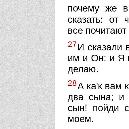
почему же 
сказать: от 
все почитают
27
И сказали 
им и Он: и Я 
делаю.
28
А ка'к вам
два сына; и 
сын! пойди с
моем.