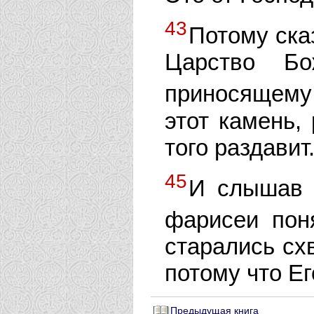
43
Потому ска
Царство Бо
приносящему
этот камень, 
того раздавит
45
И слышав 
фарисеи пон
старались схв
потому что Ег
Предыдущая книга