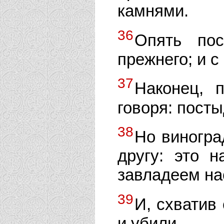
камнями.
36
Опять пос
прежнего; и с
37
Наконец, 
говоря: посты
38
Но виногра
другу: это н
завладеем на
39
И, схватив
и убили.