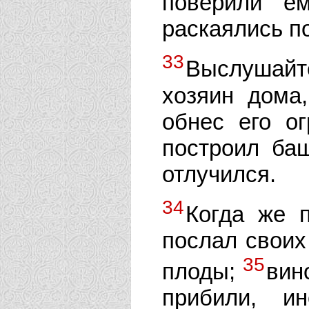
поверили е
раскаялись п
33
Выслушайте
хозяин дома,
обнес его о
построил баш
отлучился.
34
Когда же 
послал своих
35
плоды;
вин
прибили, и