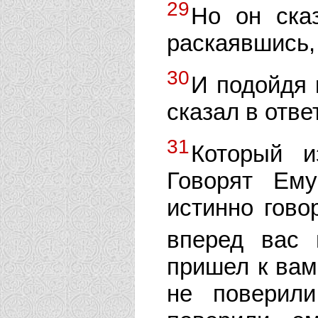
29
Но он сказ
раскаявшись,
30
И подойдя к
сказал в ответ
31
Который и
Говорят Ему
истинно гово
вперед вас
пришел к вам
не поверил