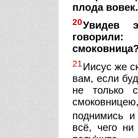
плода вовек.
20
Увидев э
говорили:
смоковница
21
Иисус же с
вам, если буд
не только с
смоковницею
поднимись и
всё, чего ни