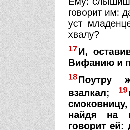
Ему: слышишь
говорит им: д
уст младенц
хвалу?
17
И, остави
Вифанию и п
18
Поутру ж
19
взалкал;
смоковницу,
найдя на н
говорит ей: 