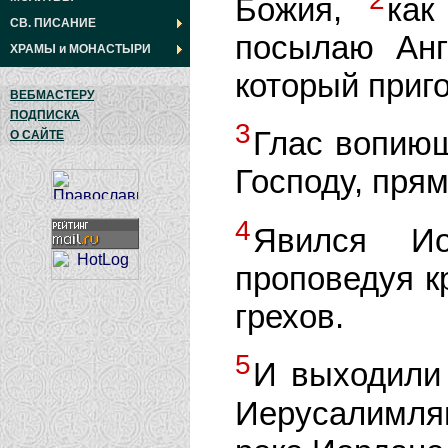
Божия,
как
СВ. ПИСАНИЕ
посылаю Анг
ХРАМЫ
и
МОНАСТЫРИ
который приго
ВЕБМАСТЕРУ
ПОДПИСКА
3
Глас вопиющ
О САЙТЕ
Господу, пря
4
Явился И
проповедуя к
грехов.
5
И выходили 
Иерусалимлян