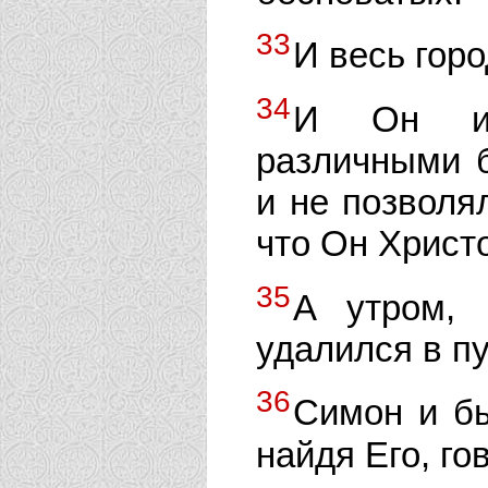
33
И весь горо
34
И Он исц
различными б
и не позволял
что Он Христ
35
А утром, 
удалился в п
36
Симон и б
найдя Его, го