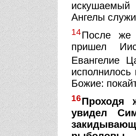
искушаемый 
Ангелы служи
14
После же 
пришел Иис
Евангелие 
исполнилось 
Божие: покайт
16
Проходя 
увидел Сим
закидывающи
рыболовы.