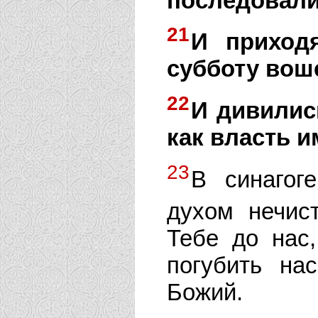
последовали
21
И приход
субботу воше
22
И дивилис
как власть и
23
В синагог
духом нечис
Тебе до нас
погубить на
Божий.