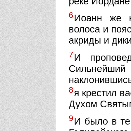
реке Иордане,
6
Иоанн же н
волоса и пояс
акриды и дики
7
И проповед
Сильнейший 
наклонившись
8
я крестил ва
Духом Святы
9
И было в те