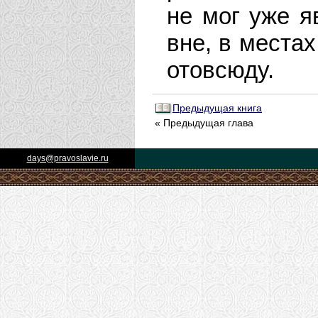
не мог уже я
вне, в места
отовсюду.
Предыдущая книга
« Предыдущая глава
days@pravoslavie.ru