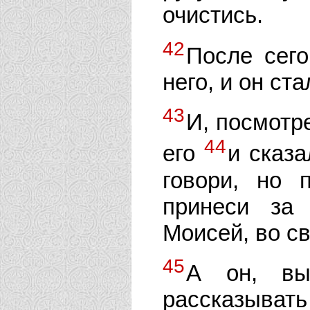
очистись.
42
После сего
него, и он ста
43
И, посмотре
44
его
и сказа
говори, но 
принеси за
Моисей, во с
45
А он, вы
рассказыват