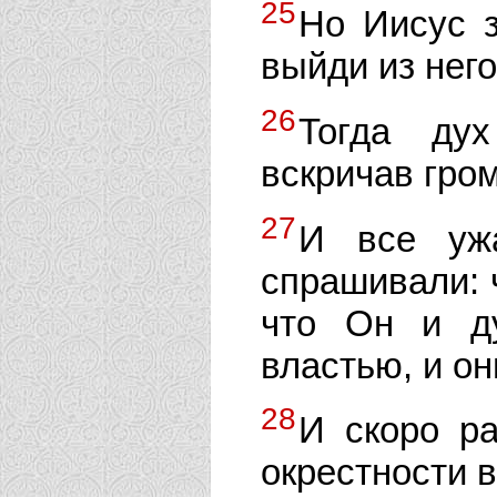
25
Но Иисус з
выйди из него
26
Тогда ду
вскричав гром
27
И все ужа
спрашивали: ч
что Он и д
властью, и о
28
И скоро р
окрестности в