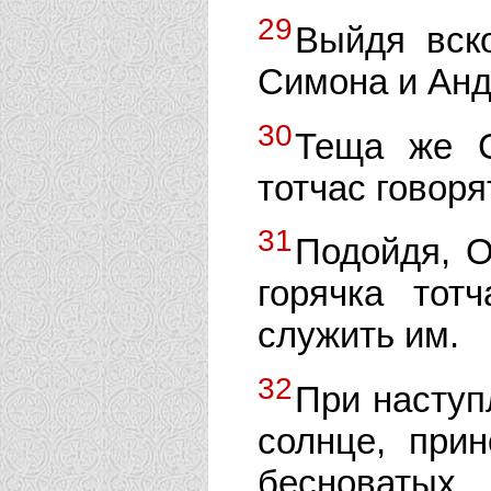
29
Выйдя вск
Симона и Анд
30
Теща же С
тотчас говоря
31
Подойдя, О
горячка тот
служить им.
32
При наступ
солнце, при
бесноватых.