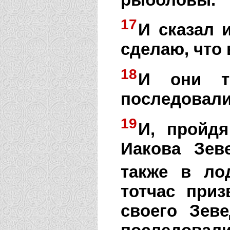
17
И сказал 
сделаю, что
18
И они то
последовали
19
И, пройдя
Иакова Зев
также в ло
тотчас приз
своего Зев