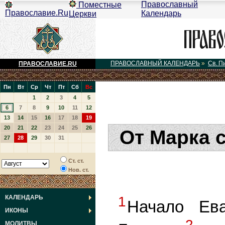
Православный
Поместные
Православие.Ru
Календарь
Церкви
ПРАВОСЛАВНЫЙ КАЛЕНДАРЬ
»
Св. П
ПРАВОСЛАВИЕ.RU
Пн
Вт
Ср
Чт
Пт
Сб
Вс
1
2
3
4
5
6
7
8
9
10
11
12
13
14
15
16
17
18
19
20
21
22
23
24
25
26
От Марка 
27
28
29
30
31
Ст. ст.
Нов. ст.
КАЛЕНДАРЬ
1
Начало Ева
ИКОНЫ
2
МОЛИТВЫ