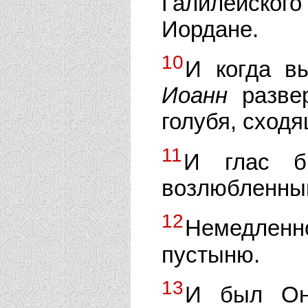
Галилейско
Иордане.
10
И когда в
Иоанн
развер
голубя, сходя
11
И глас 
возлюбленный
12
Немедленн
пустыню.
13
И был Он