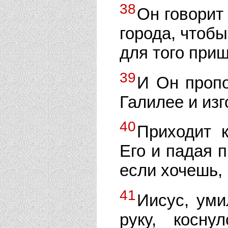
38
Он говорит
города, чтобы
для того приш
39
И Он пропо
Галилее и изг
40
Приходит 
Его и падая п
если хочешь,
41
Иисус, уми
руку, косну