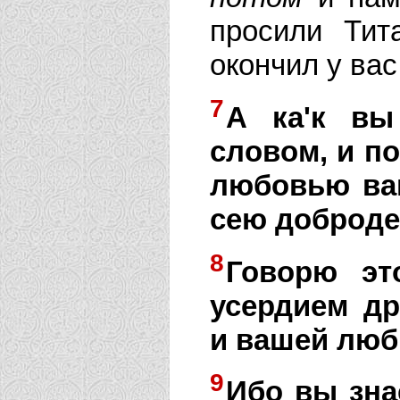
просили Тит
окончил у вас
7
А ка'к вы
словом, и по
любовью ваш
сею доброде
8
Говорю эт
усердием д
и вашей люб
9
Ибо вы зна