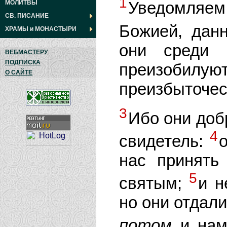
1
Уведомляе
МОЛИТВЫ
СВ. ПИСАНИЕ
Божией, дан
ХРАМЫ
и
МОНАСТЫРИ
они среди 
ВЕБМАСТЕРУ
ПОДПИСКА
преизобилуют
О САЙТЕ
преизбыточес
3
Ибо они доб
4
свидетель:
нас принять
5
святым;
и н
но они отдали
потом
и нам