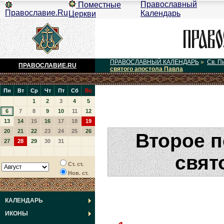
Православный
Поместные
Православие.Ru
Календарь
Церкви
ПРАВОСЛАВНЫЙ КАЛЕНДАРЬ
»
Св. П
ПРАВОСЛАВИЕ.RU
святого апостола Павла
Пн
Вт
Ср
Чт
Пт
Сб
Вс
1
2
3
4
5
6
7
8
9
10
11
12
13
14
15
16
17
18
19
20
21
22
23
24
25
26
Второе 
27
28
29
30
31
свят
Ст. ст.
Нов. ст.
КАЛЕНДАРЬ
ИКОНЫ