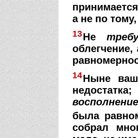
принимается 
а не по тому,
13
Не
требу
облегчение,
равномернос
14
Ныне ва
недостатк
восполнени
была равном
собрал мно