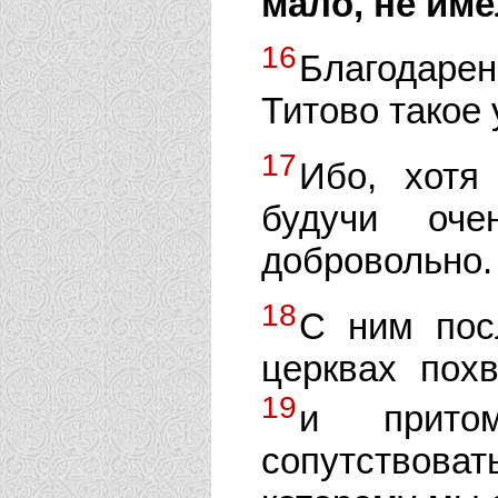
мало, не име
16
Благодаре
Титово такое 
17
Ибо, хотя
будучи оч
добровольно.
18
С ним пос
церквах похв
19
и прито
сопутствоват