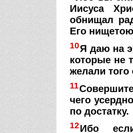
Иисуса Хри
обнищал ра
Его нищетою
10
Я даю на э
которые не т
желали того
11
Совершите
чего усердн
по достатку.
12
Ибо есл