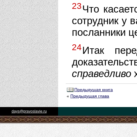
23
Что касает
сотрудник у в
посланники ц
24
Итак пер
доказательст
справедливо
х
Предыдущая книга
«
Предыдущая глава
days@pravoslavie.ru