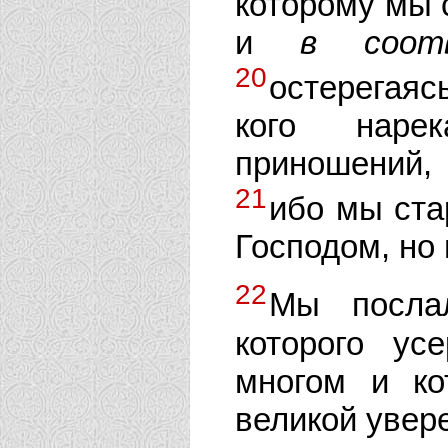
которому мы 
и
в
соот
20
остерегаяс
кого наре
приношений,
21
ибо мы ста
Господом, но
22
Мы посла
которого ус
многом и к
великой увере