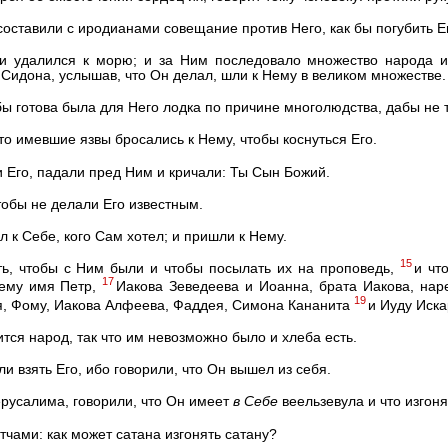
оставили с иродианами совещание против Него, как бы погубить Е
и удалился к морю; и за Ним последовало множество народа и
 Сидона, услышав, что Он делал, шли к Нему в великом множестве.
бы готова была для Него лодка по причине многолюдства, дабы не 
то имевшие язвы бросались к Нему, чтобы коснуться Его.
и Его, падали пред Ним и кричали: Ты Сын Божий.
тобы не делали Его известным.
л к Себе, кого Сам хотел; и пришли к Нему.
15
ь, чтобы с Ним были и чтобы посылать их на проповедь,
и чт
17
ему имя Петр,
Иакова Зеведеева и Иоанна, брата Иакова, нар
19
, Фому, Иакова Алфеева, Фаддея, Симона Кананита
и Иуду Иска
ится народ, так что им невозможно было и хлеба есть.
и взять Его, ибо говорили, что Он вышел из себя.
русалима, говорили, что Он имеет
в
Себе
веельзевула и что изгоня
итчами: как может сатана изгонять сатану?