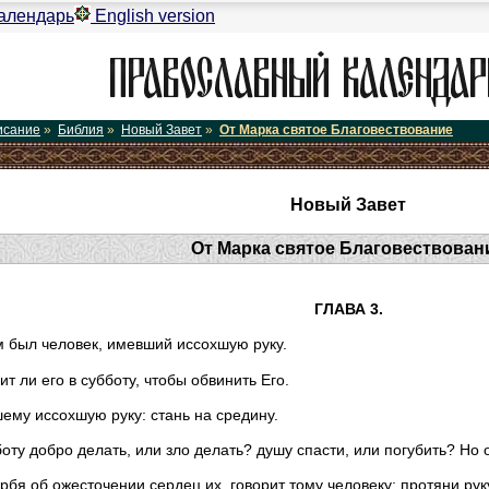
алендарь
English version
исание
»
Библия
»
Новый Завет
»
От Марка святое Благовествование
Новый Завет
От Марка святое Благовествован
ГЛАВА 3.
ам был человек, имевший иссохшую руку.
т ли его в субботу, чтобы обвинить Его.
шему иссохшую руку: стань на средину.
боту добро делать, или зло делать? душу спасти, или погубить? Но
орбя об ожесточении сердец их, говорит тому человеку: протяни руку