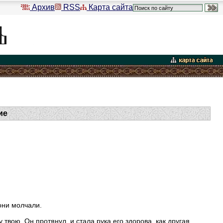
Архив
RSS
Карта сайта
ие
 они молчали.
 твою. Он протянул, и стала рука его здорова, как другая.