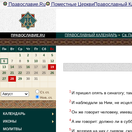
Православие.Ru
Поместные Церкви
Православный К
ПРАВОСЛАВНЫЙ КАЛЕНДАРЬ
»
Св. П
ПРАВОСЛАВИЕ.RU
Пн
Вт
Ср
Чт
Пт
Сб
Вс
1
2
3
4
5
6
7
8
9
10
11
12
13
14
15
16
17
18
19
20
21
22
23
24
25
26
27
28
29
30
31
1
Ст. ст.
И пришел опять в синагогу; т
Нов. ст.
2
И наблюдали за Ним, не исцели
3
Он же говорит человеку, имев
КАЛЕНДАРЬ
4
А им говорит: должно ли в суб
ИКОНЫ
МОЛИТВЫ
5
И, воззрев на них с гневом, ск