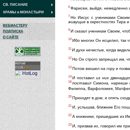
СВ. ПИСАНИЕ
6
Фарисеи, выйдя, немедленно с
ХРАМЫ
и
МОНАСТЫРИ
7
Но Иисус с учениками Своим
живущие
в окрестностях Тира и
ВЕБМАСТЕРУ
9
И сказал ученикам Своим, что
ПОДПИСКА
О САЙТЕ
10
Ибо многих Он исцелил, так ч
11
И духи нечистые, когда видел
12
Но Он строго запрещал им, ч
13
Потом взошел на гору и позва
14
И поставил
из
них
двенадцат
16
поставил
Симона, нарекши 
Филиппа, Варфоломея, Матфея
20
Приходят в дом; и опять сход
21
И, услышав, ближние Его пошл
22
А книжники, пришедшие из Ие
23
И, призвав их, говорил им пр