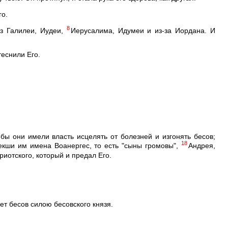
го.
8
з Галилеи, Иудеи,
Иерусалима, Идумеи и из-за Иордана. И
теснили Его.
обы они имели власть исцелять от болезней и изгонять бесов;
18
екши им имена Воанергес, то есть "сыны громовы",
Андрея,
риотского, который и предал Его.
ет бесов силою бесовского князя.