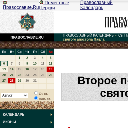
Православный
Поместные
Православие.Ru
Календарь
Церкви
ПРАВОСЛАВНЫЙ КАЛЕНДАРЬ
»
Св. П
ПРАВОСЛАВИЕ.RU
святого апостола Павла
Пн
Вт
Ср
Чт
Пт
Сб
Вс
1
2
3
4
5
6
7
8
9
10
11
12
13
14
15
16
17
18
19
20
21
22
23
24
25
26
Второе 
27
28
29
30
31
свят
Ст. ст.
Нов. ст.
КАЛЕНДАРЬ
ИКОНЫ