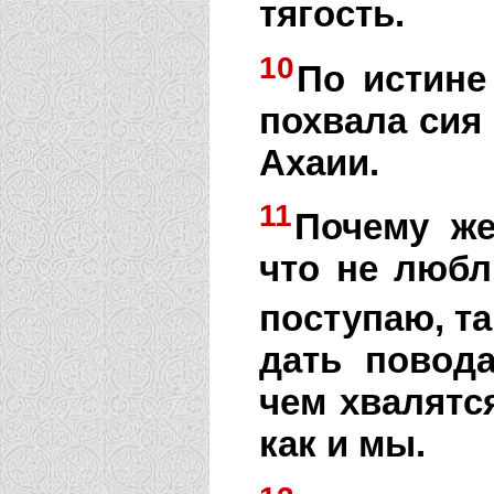
тягость.
10
По истине
похвала сия 
Ахаии.
11
Почему ж
что не любл
поступаю, та
дать повод
чем хвалятс
как и мы.