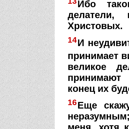
13
Ибо тако
делатели,
Христовых.
14
И неудиви
принимает в
великое де
принимают 
конец их буд
16
Еще скажу
неразумным
меня, хотя 