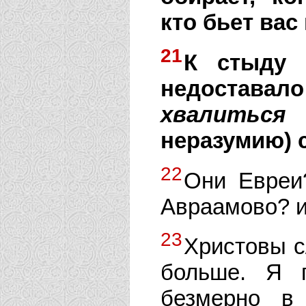
кто бьет вас
21
К стыду 
недоставал
хвалиться
ч
неразумию) с
22
Они Евреи
Авраамово? и
23
Христовы с
больше. Я 
безмерно в