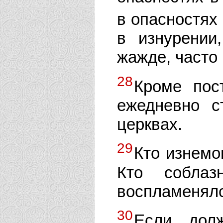
в опасностях
в изнурении
жажде, часто 
28
Кроме пос
ежедневно 
церквах.
29
Кто изнемо
Кто собла
воспламенял
30
Если дол