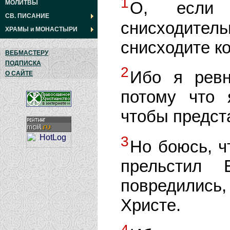
1
О, если
МОЛИТВЫ
СВ. ПИСАНИЕ
снисходитель
ХРАМЫ
и
МОНАСТЫРИ
снисходите ко
ВЕБМАСТЕРУ
ПОДПИСКА
2
Ибо я ревн
О САЙТЕ
потому что 
чтобы предст
3
Но боюсь, ч
прельстил
повредились
Христе.
4