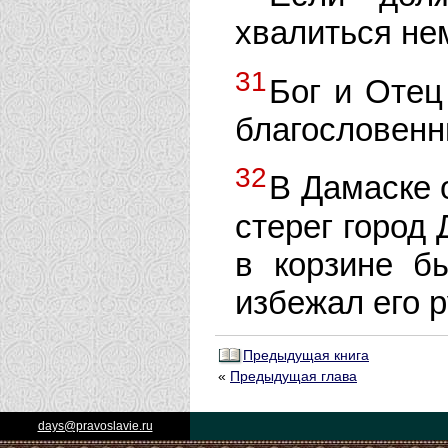
хвалиться н
31
Бог и Отец
благословенны
32
В Дамаске 
стерег город 
в корзине б
избежал его р
Предыдущая книга
«
Предыдущая глава
days@pravoslavie.ru