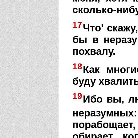
сколько-ниб
17
Что' скажу
бы в неразу
похвалу.
18
Как многи
буду хвалить
19
Ибо вы, л
неразумных:
порабощает, 
обирает, ко