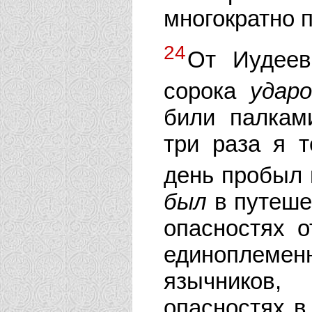
многократно 
24
От Иудеев
сорока
ударо
били палкам
три раза я т
день пробыл 
был
в путешес
опасностях о
единоплем
язычников,
опасностях в