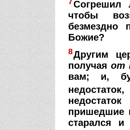
7
Согрешил 
чтобы воз
безмездно 
Божие?
8
Другим це
получая
от
вам; и, б
недостаток
недостато
пришедшие и
старался и