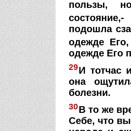
пользы, 
состояние,-
подошла сза
одежде Его,
одежде Его 
29
И тотчас 
она ощутил
болезни.
30
В то же вр
Себе, что вы