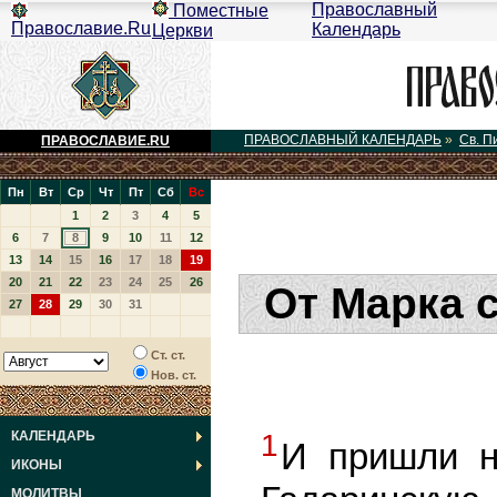
Православный
Поместные
Православие.Ru
Календарь
Церкви
ПРАВОСЛАВНЫЙ КАЛЕНДАРЬ
»
Св. П
ПРАВОСЛАВИЕ.RU
Пн
Вт
Ср
Чт
Пт
Сб
Вс
1
2
3
4
5
6
7
8
9
10
11
12
13
14
15
16
17
18
19
20
21
22
23
24
25
26
От Марка 
27
28
29
30
31
Ст. ст.
Нов. ст.
КАЛЕНДАРЬ
1
И пришли н
ИКОНЫ
МОЛИТВЫ