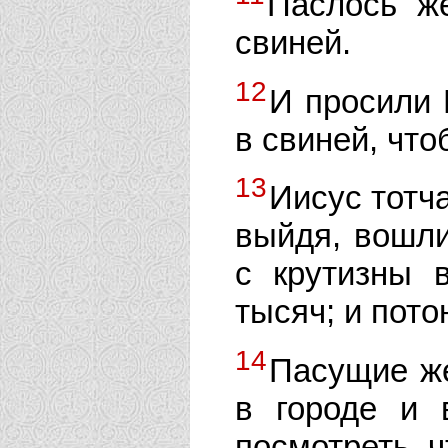
Паслось ж
свиней.
12
И просили 
в свиней, что
13
Иисус тотч
выйдя, вошли
с крутизны 
тысяч; и пото
14
Пасущие же
в городе и
посмотреть, ч