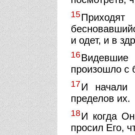
15
Приходя
бесновавшийс
и одет, и в з
16
Видевшие 
произошло с 
17
И начали 
пределов их.
18
И когда Он
просил Его, ч