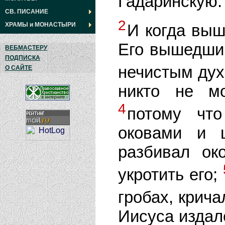
Гадаринскую.
СВ. ПИСАНИЕ
2
ХРАМЫ
и
МОНАСТЫРИ
И когда выш
Его вышедший
ВЕБМАСТЕРУ
ПОДПИСКА
нечистым ду
О САЙТЕ
никто не м
4
потому что
оковами и 
разбивал ок
укротить его;
гробах, крича
Иисуса издал