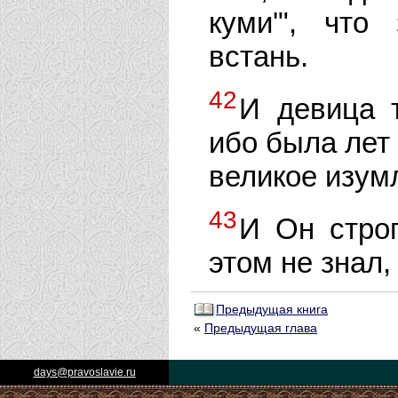
куми'", что
встань.
42
И девица т
ибо была лет
великое изум
43
И Он строг
этом не знал,
Предыдущая книга
«
Предыдущая глава
days@pravoslavie.ru