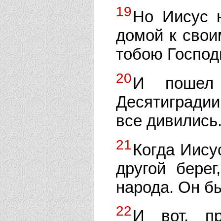
19
Но Иисус н
домой к свои
тобою Господ
20
И пошел 
Десятиградии
все дивились
21
Когда Иису
другой бере
народа. Он б
22
И вот, пр