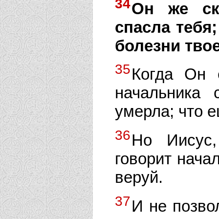
34
Он же ск
спасла тебя;
болезни твое
35
Когда Он 
начальника 
умерла; что 
36
Но Иисус,
говорит начал
веруй.
37
И не позво