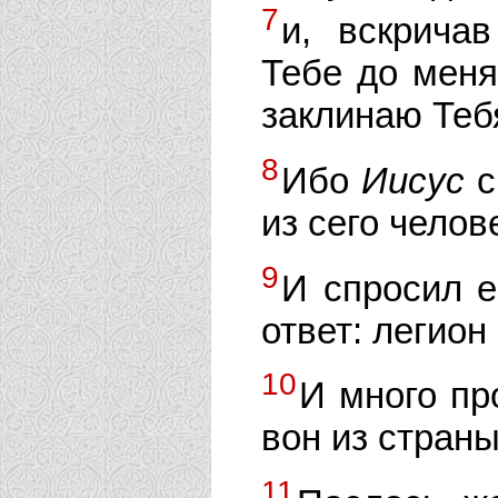
7
и, вскричав
Тебе до меня
заклинаю Теб
8
Ибо
Иисус
с
из сего челов
9
И спросил е
ответ: легион
10
И много пр
вон из страны
11