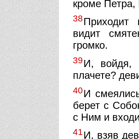
кроме Петра, 
38
Приходит 
видит смят
громко.
39
И, войдя,
плачете? деви
40
И смеялись
берет с Собо
с Ним и входи
41
И, взяв дев