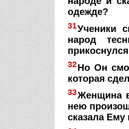
народе и ск
одежде?
31
Ученики с
народ тесн
прикоснулся
32
Но Он смо
которая сдел
33
Женщина в 
нею произош
сказала Ему 