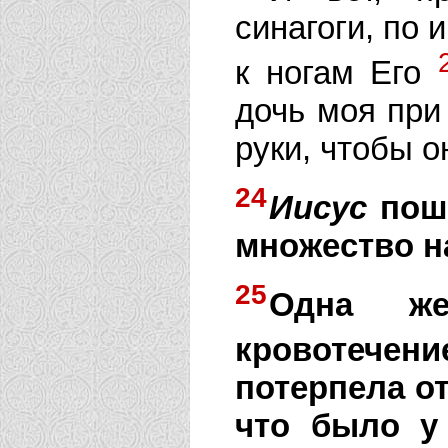
синагоги, по 
к ногам Его
дочь моя при
руки, чтобы о
24
Иисус
поше
множество на
25
Одна же
кровотечени
потерпела от
что было у