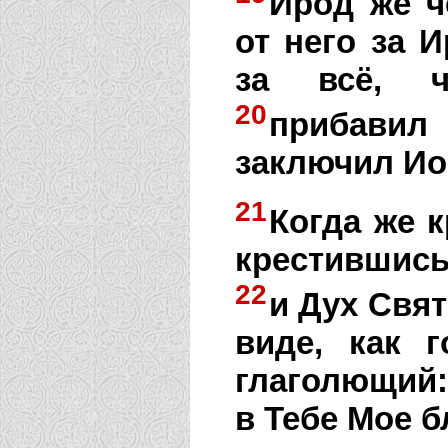
Ирод же ч
от него за И
за всё, ч
20
прибавил 
заключил Ио
21
Когда же к
крестившись
22
и Дух Свя
виде, как 
глаголющий
в Тебе Мое б