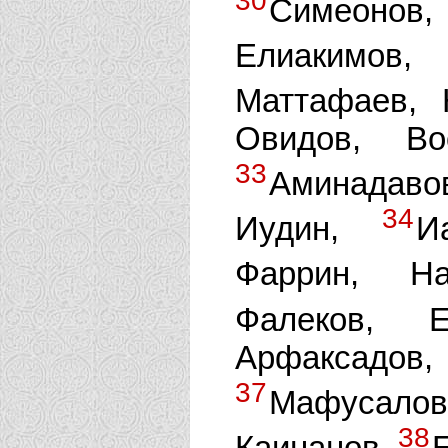
30
Симеонов
Елиаким
Маттафаев,
Овидов, Во
33
Аминадаво
34
Иудин,
И
Фаррин, Н
Фалеков, 
Арфаксадо
37
Мафусалов,
38
Каинанов,