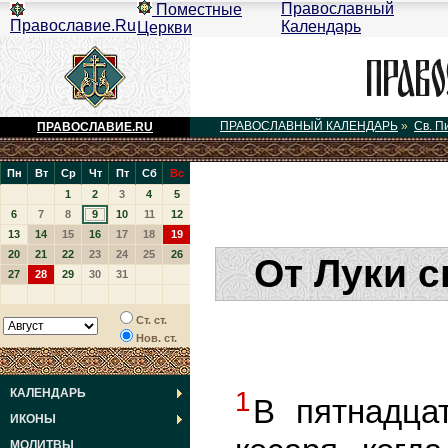
Православный
Поместные
Православие.Ru
Календарь
Церкви
ПРАВОСЛАВНЫЙ КАЛЕНДАРЬ
»
Св. П
ПРАВОСЛАВИЕ.RU
Пн
Вт
Ср
Чт
Пт
Сб
Вс
1
2
3
4
5
6
7
8
9
10
11
12
13
14
15
16
17
18
19
20
21
22
23
24
25
26
От Луки с
27
28
29
30
31
Ст. ст.
Нов. ст.
КАЛЕНДАРЬ
1
В пятнадца
ИКОНЫ
МОЛИТВЫ