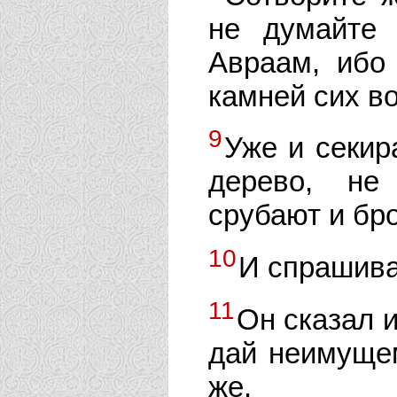
не думайте 
Авраам, ибо
камней сих в
9
Уже и секир
дерево, не
срубают и бро
10
И спрашива
11
Он сказал и
дай неимущем
же.