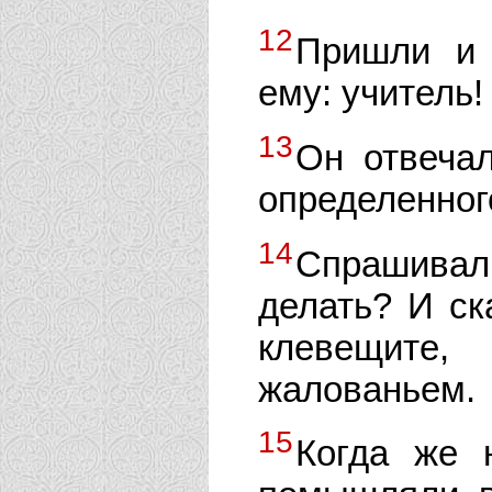
12
Пришли и 
ему: учитель!
13
Он отвечал
определенног
14
Спрашивали
делать? И ск
клевещите,
жалованьем.
15
Когда же 