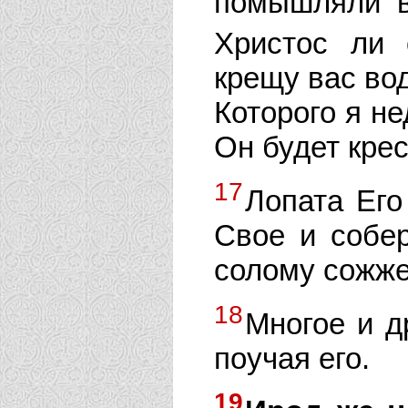
помышляли в
Христос ли
крещу вас во
Которого я не
Он будет кре
17
Лопата Его
Свое и собе
солому сожже
18
Многое и д
поучая его.
19