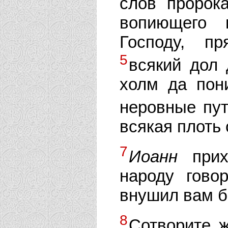
слов пророка
вопиющего 
Господу, п
5
всякий дол 
холм да пон
неровные пу
всякая плоть
7
Иоанн
прихо
народу гово
внушил вам б
8
Сотворите 