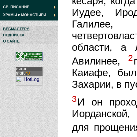
кесаря, когд
СВ. ПИСАНИЕ
Иудее, Иро
ХРАМЫ
и
МОНАСТЫРИ
Галилее
ВЕБМАСТЕРУ
четвертовлас
ПОДПИСКА
О САЙТЕ
области, а 
2
Авилинее,
Каиафе, был
Захарии, в пу
3
И он прохо
Иорданской,
для прощени