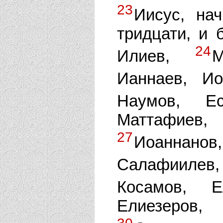
23
Иисус, на
тридцати, и 
24
Илиев,
М
Ианнаев, И
Наумов, Е
Маттафиев,
27
Иоаннано
Салафиилев
Косамов, 
Елиезеров,