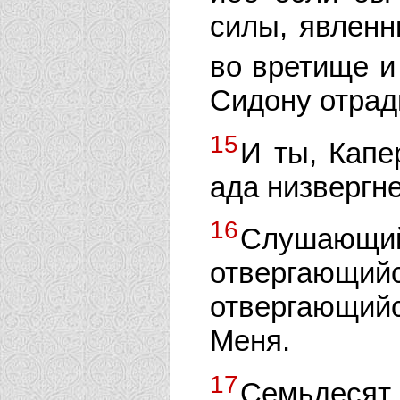
силы, явленн
во вретище и
Сидону отрад
15
И ты, Капе
ада низвергн
16
Слушающ
отвергающи
отвергающийс
Меня.
17
Семьдес