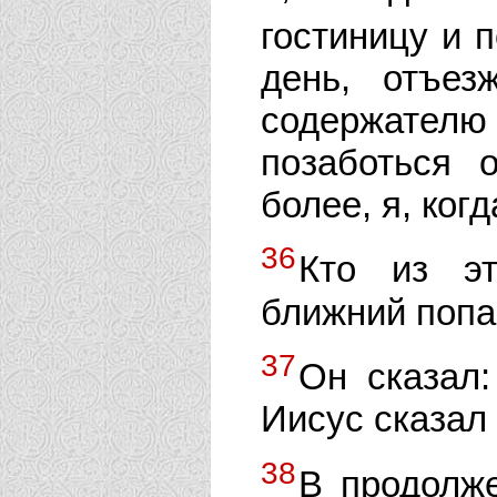
гостиницу и 
день, отъез
содержател
позаботься 
более, я, ког
36
Кто из э
ближний поп
37
Он сказал:
Иисус сказал 
38
В продолж