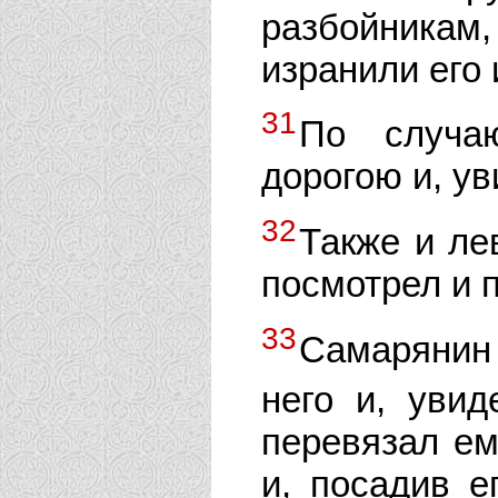
разбойникам,
изранили его 
31
По случа
дорогою и, ув
32
Также и ле
посмотрел и 
33
Самарянин
него и, уви
перевязал ем
и, посадив е