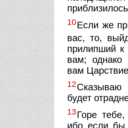
приблизилось
10
Если же пр
вас, то, вый
прилипший к 
вам; однако 
вам Царствие
12
Сказываю 
будет отрадне
13
Горе тебе,
ибо если бы