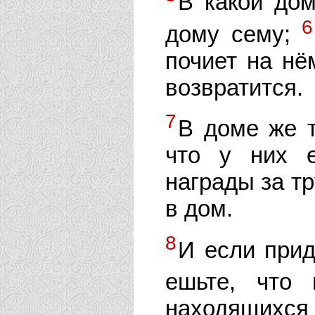
В какой дом
6
дому сему;
почиет на нё
возвратится.
7
В доме же т
что у них е
награды за тр
в дом.
8
И если прид
ешьте, что
находящихся 