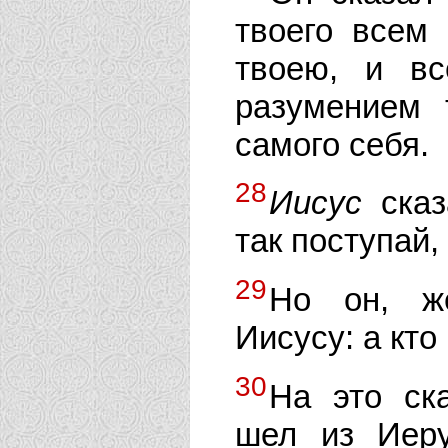
твоего всем
твоею, и в
разумением 
самого себя.
28
Иисус
сказ
так поступай,
29
Но он, же
Иисусу: а кт
30
На это ск
шел из Иер