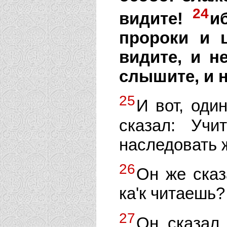
24
видите!
и
пророки и 
видите, и н
слышите, и 
25
И вот, оди
сказал: Учи
наследовать 
26
Он же сказ
ка'к читаешь?
27
Он сказал 