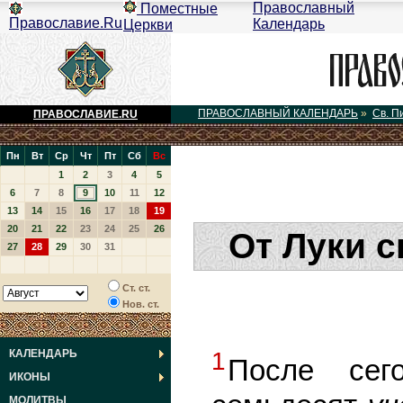
Православный
Поместные
Православие.Ru
Календарь
Церкви
ПРАВОСЛАВНЫЙ КАЛЕНДАРЬ
»
Св. П
ПРАВОСЛАВИЕ.RU
Пн
Вт
Ср
Чт
Пт
Сб
Вс
1
2
3
4
5
6
7
8
9
10
11
12
13
14
15
16
17
18
19
20
21
22
23
24
25
26
От Луки с
27
28
29
30
31
Ст. ст.
Нов. ст.
КАЛЕНДАРЬ
1
После сег
ИКОНЫ
МОЛИТВЫ