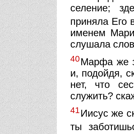
селение; з
приняла Его 
именем Мария
слушала слов
40
Марфа же 
и, подойдя, с
нет, что се
служить? ска
41
Иисус же с
ты заботишь