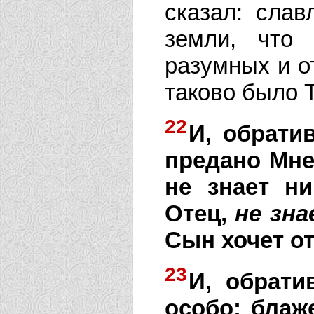
сказал: слав
земли, что
разумных и о
таково было 
22
И, обрати
предано Мне
не знает ни
Отец,
не
зна
Сын хочет о
23
И, обрати
особо: блаж