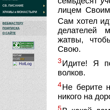
семьдесят
уч
СВ. ПИСАНИЕ
лицем Своим 
ХРАМЫ
и
МОНАСТЫРИ
Сам хотел ид
ВЕБМАСТЕРУ
делателей м
ПОДПИСКА
О САЙТЕ
жатвы, чтоб
Свою.
3
Идите! Я п
волков.
4
Не берите н
никого на дор
5