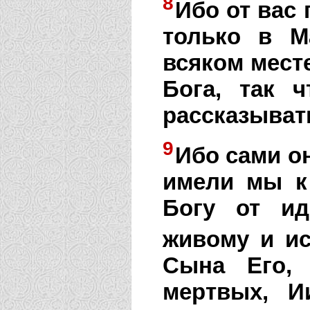
8
Ибо от вас
только в М
всяком мест
Бога, так 
рассказыват
9
Ибо сами он
имели мы к
Богу от и
живому и и
Сына Его, 
мертвых, И