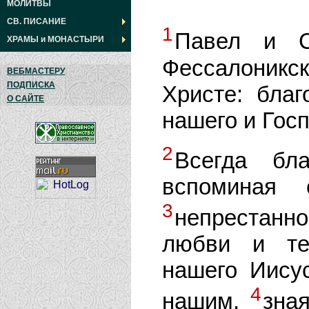
МОЛИТВЫ
СВ. ПИСАНИЕ
1
Павел и С
ХРАМЫ
и
МОНАСТЫРИ
Фессалоникск
ВЕБМАСТЕРУ
ПОДПИСКА
Христе: бла
О САЙТЕ
нашего и Гос
2
Всегда бл
вспоминая
3
непрестанно
любви и те
нашего Иису
4
нашим,
зна