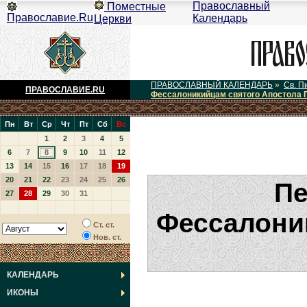
Православный
Поместные
Православие.Ru
Календарь
Церкви
ПРАВОСЛАВНЫЙ КАЛЕНДАРЬ
»
Св. П
ПРАВОСЛАВИЕ.RU
Фессалоникийцам святого Апостола 
Пн
Вт
Ср
Чт
Пт
Сб
Вс
1
2
3
4
5
6
7
8
9
10
11
12
13
14
15
16
17
18
19
20
21
22
23
24
25
26
Пе
27
28
29
30
31
Фессалони
Ст. ст.
Нов. ст.
КАЛЕНДАРЬ
ИКОНЫ