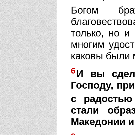
Богом бр
благовество
только, но и
многим удос
каковы были 
6
И вы сдел
Господу, пр
с радостью
стали обра
Македонии и