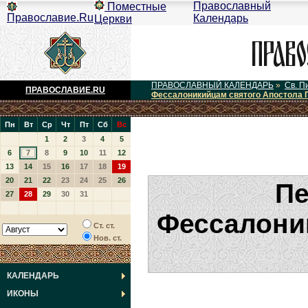
Православный
Поместные
Православие.Ru
Календарь
Церкви
ПРАВОСЛАВНЫЙ КАЛЕНДАРЬ
»
Св. П
ПРАВОСЛАВИЕ.RU
Фессалоникийцам святого Апостола 
Пн
Вт
Ср
Чт
Пт
Сб
Вс
1
2
3
4
5
6
7
8
9
10
11
12
13
14
15
16
17
18
19
20
21
22
23
24
25
26
Пе
27
28
29
30
31
Фессалони
Ст. ст.
Нов. ст.
КАЛЕНДАРЬ
ИКОНЫ