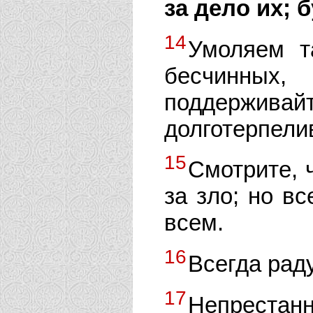
за дело их; 
14
Умоляем т
бесчинных
поддержи
долготерпели
15
Смотрите, 
за зло; но вс
всем.
16
Всегда рад
17
Непрестанн