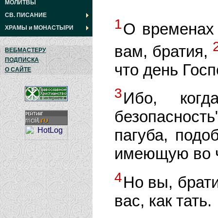
МОЛИТВЫ
СВ. ПИСАНИЕ
1
О временах 
ХРАМЫ
и
МОНАСТЫРИ
вам, братия,
ВЕБМАСТЕРУ
ПОДПИСКА
что день Госп
О САЙТЕ
3
Ибо, когд
безопасность
пагуба, подо
имеющую во чр
4
Но вы, брати
вас, как тать.