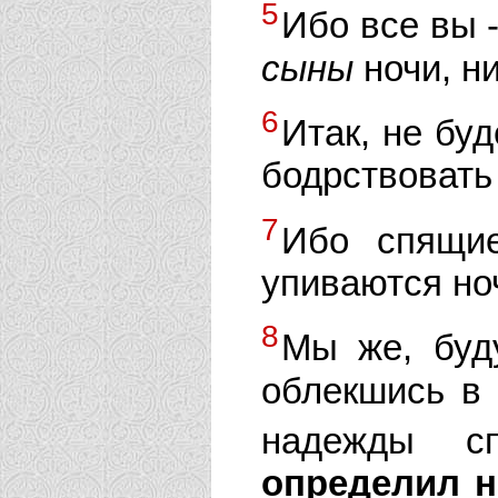
5
Ибо все вы 
сыны
ночи, н
6
Итак, не буд
бодрствовать 
7
Ибо спящие
упиваются но
8
Мы же, бу
облекшись в
надежды с
определил н