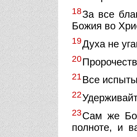
18
За все бла
Божия во Хри
19
Духа не уг
20
Пророчеств
21
Все испыты
22
Удерживайте
23
Сам же Бо
полноте, и 