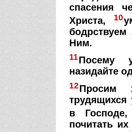
спасения ч
10
Христа,
у
бодрствуем 
Ним.
11
Посему 
назидайте од
12
Просим 
трудящихся 
в Господе,
почитать и