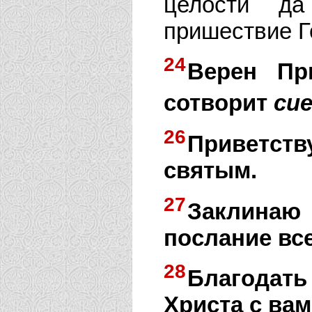
целости да
пришествие Г
24
Верен Пр
сотворит
сие
26
Приветств
святым.
27
Заклинаю 
послание вс
28
Благодат
Христа с вам