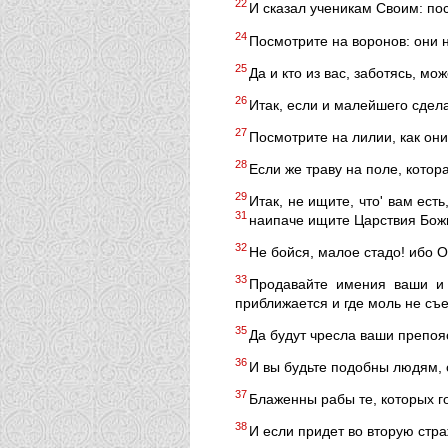
22
И сказал ученикам Своим: пос
24
Посмотрите на воронов: они н
25
Да и кто из вас, заботясь, мо
26
Итак, если и малейшего сдела
27
Посмотрите на лилии, как они 
28
Если же траву на поле, котора
29
Итак, не ищите, что' вам есть
31
наипаче ищите Царствия Божи
32
Не бойся, малое стадо! ибо О
33
Продавайте имения ваши и 
приближается и где моль не съ
35
Да будут чресла ваши препоя
36
И вы будьте подобны людям, о
37
Блаженны рабы те, которых го
38
И если придет во вторую страж