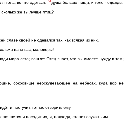
23
ля тела, во что одеться:
душа больше пищи, и тело - одежды.
; сколько же вы лучше птиц?
ей славе своей не одевался так, как всякая из них.
о кольми паче вас, маловеры!
люди мира сего; ваш же Отец знает, что вы имеете нужду в том;
ющие, сокровище неоскудевающее на небесах, куда вор не
ёт и постучит, тотчас отворить ему.
пояшется и посадит их, и, подходя, станет служить им.
.