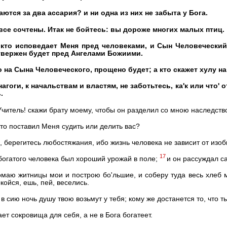
ются за два ассария? и ни одна из них не забыта у Бога.
 все сочтены. Итак не бойтесь: вы дороже многих малых птиц.
 кто исповедает Меня пред человеками, и Сын Человечески
твержен будет пред Ангелами Божиими.
о на Сына Человеческого, прощено будет; а кто скажет хулу на
агоги, к начальствам и властям, не заботьтесь, ка'к или что' о
.
Учитель! скажи брату моему, чтобы он разделил со мною наследств
кто поставил Меня судить или делить вас?
, берегитесь любостяжания, ибо жизнь человека не зависит от изо
17
 богатого человека был хороший урожай в поле;
и он рассуждал с
ломаю житницы мои и построю бо'льшие, и соберу туда весь хлеб 
койся, ешь, пей, веселись.
в сию ночь душу твою возьмут у тебя; кому же достанется то, что т
ет сокровища для себя, а не в Бога богатеет.