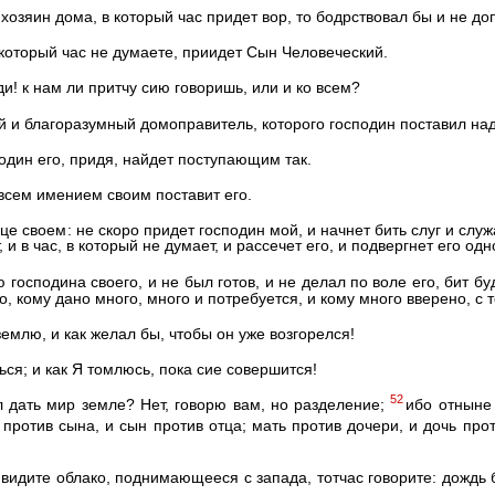
 хозяин дома, в который час придет вор, то бодрствовал бы и не до
в который час не думаете, приидет Сын Человеческий.
ди! к нам ли притчу сию говоришь, или и ко всем?
ый и благоразумный домоправитель, которого господин поставил на
подин его, придя, найдет поступающим так.
 всем имением своим поставит его.
це своем: не скоро придет господин мой, и начнет бить слуг и служ
, и в час, в который не думает, и рассечет его, и подвергнет его од
ю господина своего, и не был готов, и не делал по воле его, бит б
го, кому дано много, много и потребуется, и кому много вверено, с 
емлю, и как желал бы, чтобы он уже возгорелся!
ся; и как Я томлюсь, пока сие совершится!
52
 дать мир земле? Нет, говорю вам, но разделение;
ибо отныне 
 против сына, и сын против отца; мать против дочери, и дочь прот
 видите облако, поднимающееся с запада, тотчас говорите: дождь б