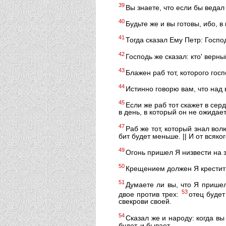
39
Вы знаете, что если бы ведал
40
Будьте же и вы готовы, ибо, 
41
Тогда сказал Ему Петр: Госпо
42
Господь же сказал: кто' верн
43
Блажен раб тот, которого гос
44
Истинно говорю вам, что над
45
Если же раб тот скажет в серд
в день, в который он не ожидает
47
Раб же тот, который знал вол
бит будет меньше. || И от всяко
49
Огонь пришел Я низвести на з
50
Крещением должен Я крестить
51
Думаете ли вы, что Я пришел
53
двое против трех:
отец будет
свекрови своей.
54
Сказал же и народу: когда вы
будет, и бывает.