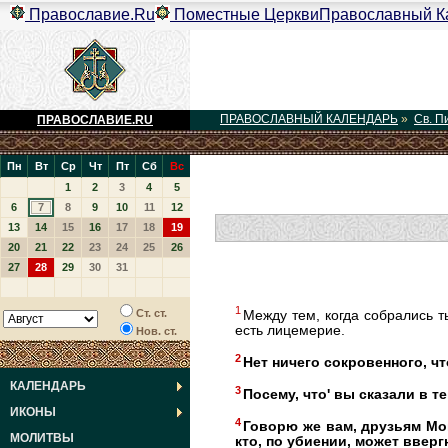
Православие.Ru
Поместные Церкви
Православный К
ПРАВОСЛАВНЫЙ КАЛЕНДАРЬ
»
Св. П
ПРАВОСЛАВИЕ.RU
Пн
Вт
Ср
Чт
Пт
Сб
Вс
1
2
3
4
5
6
7
8
9
10
11
12
13
14
15
16
17
18
19
20
21
22
23
24
25
26
27
28
29
30
31
1
Ст. ст.
Между тем, когда собрались т
есть лицемерие.
Нов. ст.
2
Нет ничего сокровенного, чт
КАЛЕНДАРЬ
3
Посему, что' вы сказали в т
ИКОНЫ
4
Говорю же вам, друзьям Мо
МОЛИТВЫ
кто, по убиении, может вверг