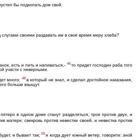
пустил бы подкопать дом свой.
д слугами своими раздавать им в своё время меру хлеба?
46
анок, есть и пить и напиваться,-
то придет господин раба того
ной участи с неверными.
48
удет много;
а который не знал, и сделал достойное наказания,
того больше взыщут.
пятеро в одном доме станут разделяться, трое против двух, и
ив матери; свекровь против невестки своей, и невестка против
55
удет, и бывает так;
и когда дует южный ветер, говорите: зной