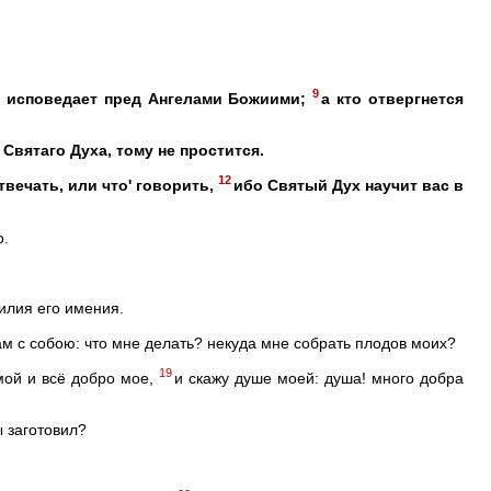
9
й исповедает пред Ангелами Божиими;
а кто отвергнется
 Святаго Духа, тому не простится.
12
твечать, или что' говорить,
ибо Святый Дух научит вас в
о.
билия его имения.
ам с собою: что мне делать? некуда мне собрать плодов моих?
19
мой и всё добро мое,
и скажу душе моей: душа! много добра
ы заготовил?