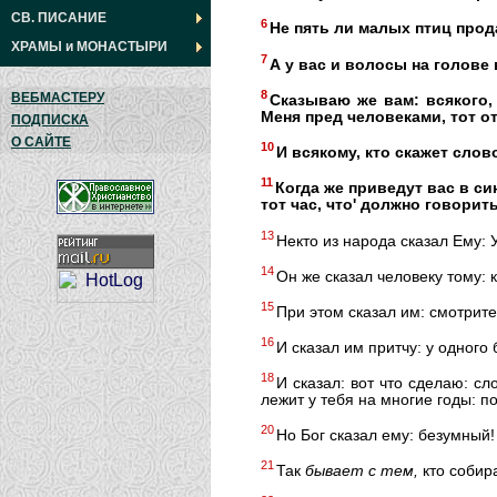
СВ. ПИСАНИЕ
6
Не пять ли малых птиц прода
ХРАМЫ
и
МОНАСТЫРИ
7
А у вас и волосы на голове
8
ВЕБМАСТЕРУ
Сказываю же вам: всякого,
Меня пред человеками, тот о
ПОДПИСКА
О САЙТЕ
10
И всякому, кто скажет слов
11
Когда же приведут вас в син
тот час, что' должно говорить
13
Некто из народа сказал Ему: 
14
Он же сказал человеку тому: 
15
При этом сказал им: смотрите
16
И сказал им притчу: у одного
18
И сказал: вот что сделаю: с
лежит у тебя на многие годы: по
20
Но Бог сказал ему: безумный! 
21
Так
бывает
с
тем,
кто собира