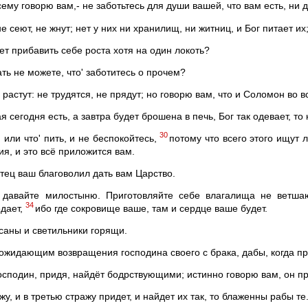
ему говорю вам,- не заботьтесь для души вашей, что вам есть, ни д
е сеют, не жнут; нет у них ни хранилищ, ни житниц, и Бог питает их
жет прибавить себе роста хотя на один локоть?
ть не можете, что' заботитесь о прочем?
растут: не трудятся, не прядут; но говорю вам, что и Соломон во вс
я сегодня есть, а завтра будет брошена в печь, Бог так одевает, т
30
, или что' пить, и не беспокойтесь,
потому что всего этого ищут 
я, и это всё приложится вам.
тец ваш благоволил дать вам Царство.
давайте милостыню. Приготовляйте себе влагалища не ветша
34
едает,
ибо где сокровище ваше, там и сердце ваше будет.
саны и светильники горящи.
жидающим возвращения господина своего с брака, дабы, когда прид
сподин, придя, найдёт бодрствующими; истинно говорю вам, он пре
у, и в третью стражу придет, и найдет их так, то блаженны рабы те