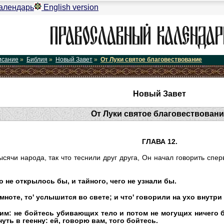
алендарь
English version
исание
»
Библия
»
Новый Завет
»
От Луки святое благовествование
Новый Завет
От Луки святое благовествовани
ГЛАВА 12.
ысячи народа, так что теснили друг друга, Он начал говорить спе
о не открылось бы, и тайного, чего не узнали бы.
емноте, то' услышится во свете; и что' говорили на ухо внутри
им: не бойтесь убивающих тело и потом не могущих ничего 
нуть в геенну: ей, говорю вам, того бойтесь.