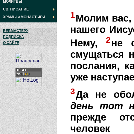
МОЛИТВЫ
СВ. ПИСАНИЕ
1
Молим вас,
ХРАМЫ
и
МОНАСТЫРИ
нашего Иису
ВЕБМАСТЕРУ
ПОДПИСКА
2
Нему,
не 
О САЙТЕ
смущаться н
послания, к
уже наступае
3
Да не обо
день
тот
прежде от
человек 