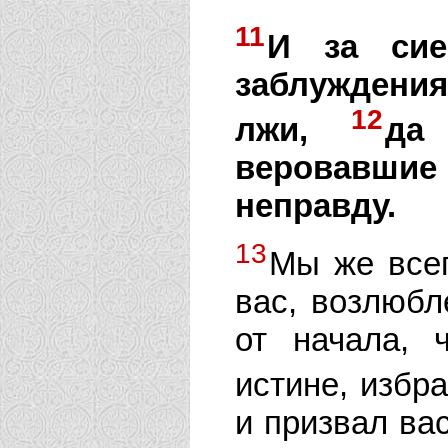
11
И за сие
заблуждени
12
лжи,
да
веровавши
неправду.
13
Мы же всег
вас, возлюбл
от начала, 
истине, избр
и призвал ва