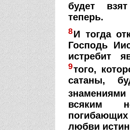
будет взя
теперь.
8
И тогда от
Господь Ии
истребит я
9
того, кото
сатаны, б
знамениями
всяким н
погибающих
любви истин