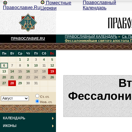
Православный
Поместные
Православие.Ru
Календарь
Церкви
ПРАВОСЛАВНЫЙ КАЛЕНДАРЬ
»
Св. П
ПРАВОСЛАВИЕ.RU
Фессалоникийцам святого апостола 
Пн
Вт
Ср
Чт
Пт
Сб
Вс
1
2
3
4
5
6
7
8
9
10
11
12
13
14
15
16
17
18
19
20
21
22
23
24
25
26
Вт
27
28
29
30
31
Фессалони
Ст. ст.
Нов. ст.
КАЛЕНДАРЬ
ИКОНЫ