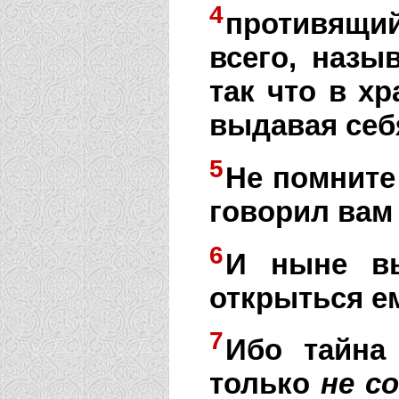
4
противящи
всего, назы
так что в хр
выдавая себя
5
Не помните 
говорил вам
6
И ныне вы
открыться ем
7
Ибо тайна 
только
не
с