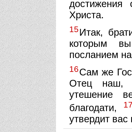
достижения 
Христа.
15
Итак, брат
которым в
посланием н
16
Сам же Гос
Отец наш, 
утешение в
1
благодати,
утвердит вас 