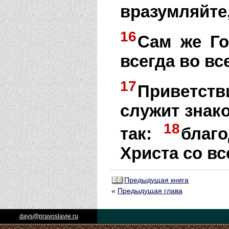
вразумляйте,
16
Сам же Го
всегда во вс
17
Приветств
служит знак
18
так:
благ
Христа со вс
Предыдущая книга
«
Предыдущая глава
days@pravoslavie.ru