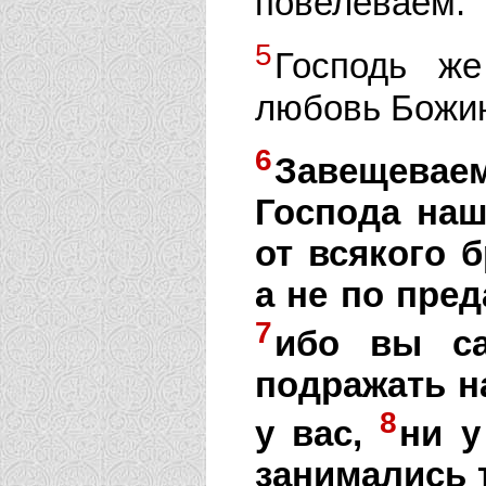
повелеваем.
5
Господь ж
любовь Божию
6
Завещевае
Господа наш
от всякого 
а не по пред
7
ибо вы са
подражать н
8
у вас,
ни у
занимались 