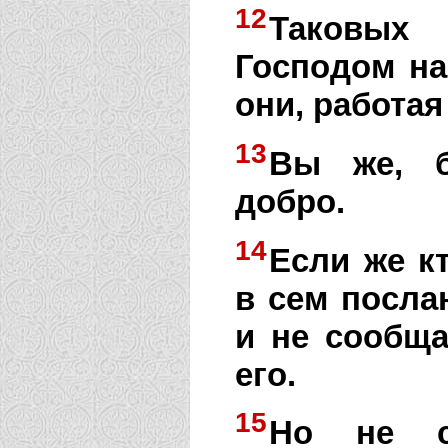
12
Таковых
Господом н
они, работая
13
Вы же, б
добро.
14
Если же к
в сем посла
и не сообща
его.
15
Но не с