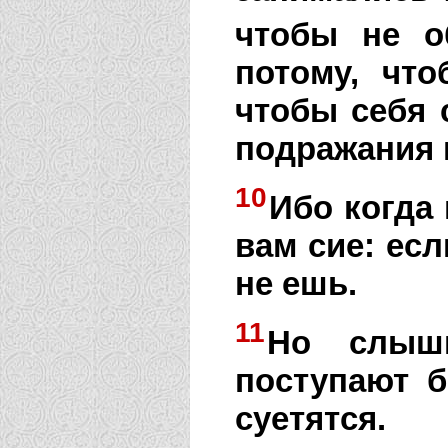
чтобы не о
потому, чт
чтобы себя 
подражания 
10
Ибо когда
вам сие: есл
не ешь.
11
Но слыш
поступают б
суетятся.