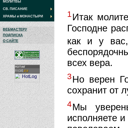
МОЛИТВЫ
СВ. ПИСАНИЕ
1
Итак молите
ХРАМЫ
и
МОНАСТЫРИ
Господне рас
ВЕБМАСТЕРУ
ПОДПИСКА
как и у ва
О САЙТЕ
беспорядочн
всех вера.
3
Но верен Го
сохранит от л
4
Мы уверен
исполняете и 