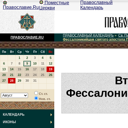
Православный
Поместные
Православие.Ru
Календарь
Церкви
ПРАВОСЛАВНЫЙ КАЛЕНДАРЬ
»
Св. П
ПРАВОСЛАВИЕ.RU
Фессалоникийцам святого апостола 
Пн
Вт
Ср
Чт
Пт
Сб
Вс
1
2
3
4
5
6
7
8
9
10
11
12
13
14
15
16
17
18
19
20
21
22
23
24
25
26
Вт
27
28
29
30
31
Фессалони
Ст. ст.
Нов. ст.
КАЛЕНДАРЬ
ИКОНЫ