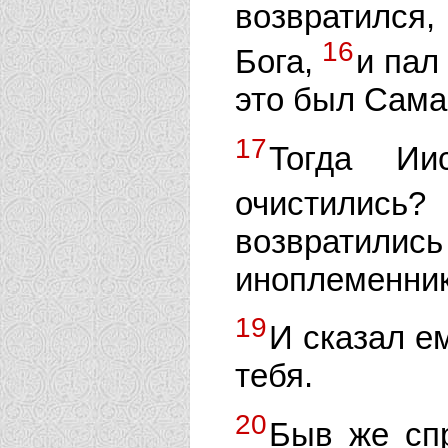
возвратился
16
Бога,
и пал
это был Сама
17
Тогда Ии
очистились?
возвратились
иноплеменни
19
И сказал ем
тебя.
20
Быв же сп