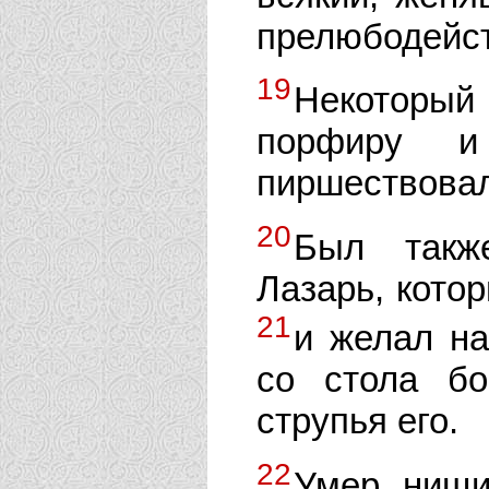
прелюбодейст
19
Некоторый 
порфиру 
пиршествовал
20
Был такж
Лазарь, котор
21
и желал н
со стола бо
струпья его.
22
Умер нищи