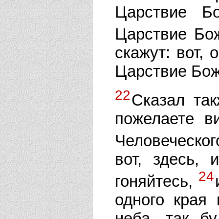
Царствие Б
Царствие Бо
скажут: вот, 
Царствие Бож
22
Сказал так
пожелаете в
Человеческог
вот, здесь, 
24
гоняйтесь,
одного края 
неба, так б