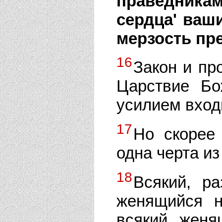
праведникам
сердца' ваши
мерзость пр
16
Закон и пр
Царствие Бо
усилием входи
17
Но скорее
одна черта из
18
Всякий, р
женящийся н
всякий, женя