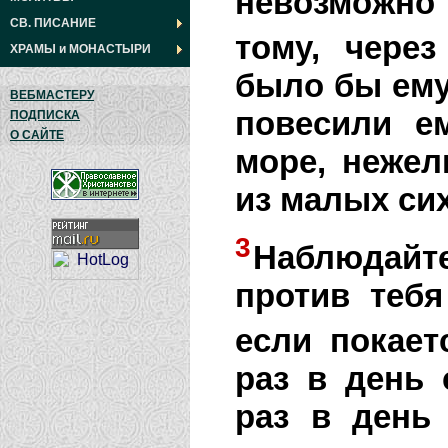
невозможно 
СВ. ПИСАНИЕ
тому, через
ХРАМЫ
и
МОНАСТЫРИ
было бы ему
ВЕБМАСТЕРУ
повесили е
ПОДПИСКА
О САЙТЕ
море, нежел
из малых сих
3
Наблюдайте
против тебя
если покает
раз в день 
раз в день 