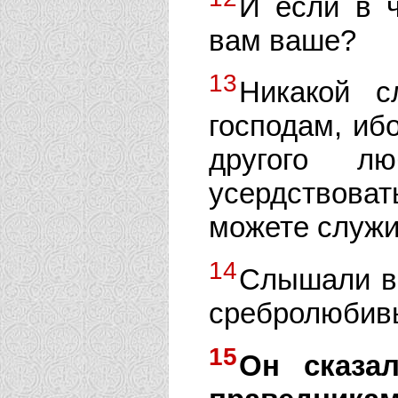
И если в 
вам ваше?
13
Никакой с
господам, ибо
другого л
усердствова
можете служи
14
Слышали вс
сребролюбивы
15
Он сказа