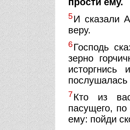
прости ему.
5
И сказали А
веру.
6
Господь ск
зерно горчич
исторгнись 
послушалась 
7
Кто из ва
пасущего, по
ему: пойди ск