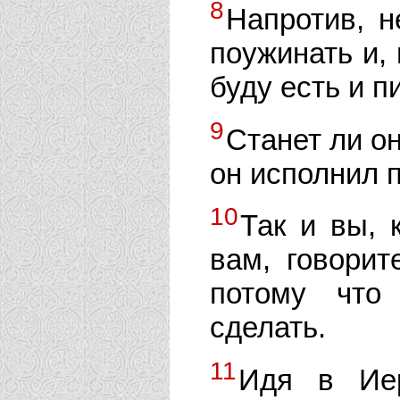
8
Напротив, н
поужинать и,
буду есть и п
9
Станет ли он
он исполнил 
10
Так и вы, 
вам, говорит
потому что
сделать.
11
Идя в Ие