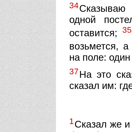
34
Сказываю 
одной посте
35
оставится;
возьмется, а
на поле: один
37
На это ска
сказал им: гд
1
Сказал же и