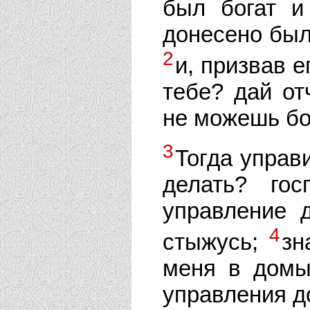
был богат и
донесено было
2
и, призвав е
тебе? дай от
не можешь бо
3
Тогда управ
делать? го
управление д
4
стыжусь;
зн
меня в домы 
управления д