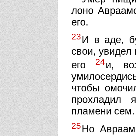
лоно Авраамо
его.
23
И в аде, б
свои, увидел
24
его
и, во
умилосердис
чтобы омочил
прохладил 
пламени сем.
25
Но Авраам 