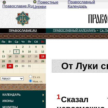
Православный
Поместные
Православие.Ru
Календарь
Церкви
ПРАВОСЛАВНЫЙ КАЛЕНДАРЬ
»
Св. П
ПРАВОСЛАВИЕ.RU
Пн
Вт
Ср
Чт
Пт
Сб
Вс
1
2
3
4
5
6
7
8
9
10
11
12
13
14
15
16
17
18
19
20
21
22
23
24
25
26
От Луки с
27
28
29
30
31
Ст. ст.
Нов. ст.
КАЛЕНДАРЬ
1
Сказал
ИКОНЫ
МОЛИТВЫ