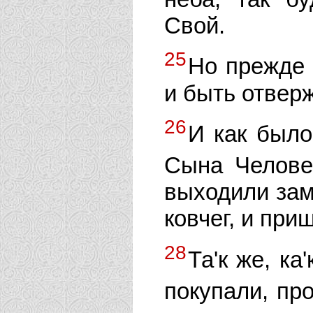
Свой.
25
Но прежде 
и быть отвер
26
И как было
Сына Челове
выходили заму
ковчег, и при
28
Та'к же, ка
покупали, пр