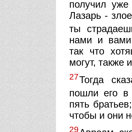
получил уже
Лазарь - злое
ты страдае
нами и вами
так что хот
могут, также 
27
Тогда ска
пошли его в
пять братьев;
чтобы и они н
29