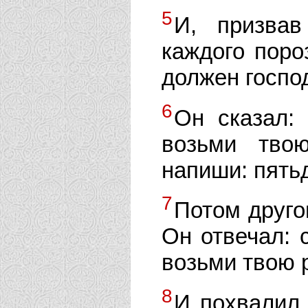
5
И, призвав
каждого поро
должен госпо
6
Он сказал:
возьми тво
напиши: пятьд
7
Потом друго
Он отвечал: 
возьми твою 
8
И похвалил 