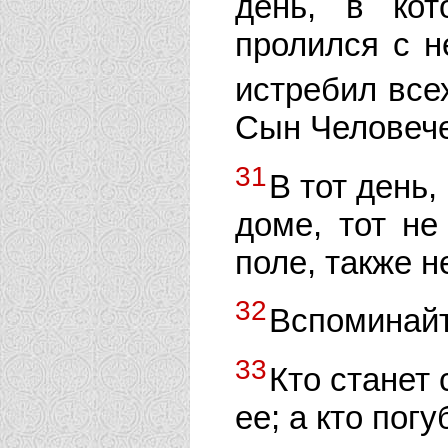
день, в ко
пролился с н
истребил все
Сын Человече
31
В тот день,
доме, тот не
поле, также 
32
Вспоминайт
33
Кто станет 
ее; а кто погу