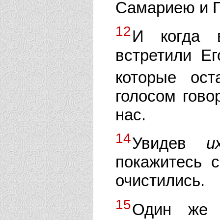
Самариею и 
12
И когда 
встретили Ег
которые ос
голосом гово
нас.
14
Увидев
и
покажитесь 
очистились.
15
Один же 