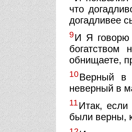
что догадлив
догадливее с
9
И Я говорю 
богатством 
обнищаете, п
10
Верный в 
неверный в м
11
Итак, если
были верны, 
12