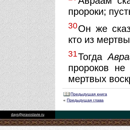
Авраам ск
пророки; пуст
30
Он же сказ
кто из мертвы
31
Тогда
Авр
пророков не
мертвых воскр
Предыдущая книга
«
Предыдущая глава
days@pravoslavie.ru